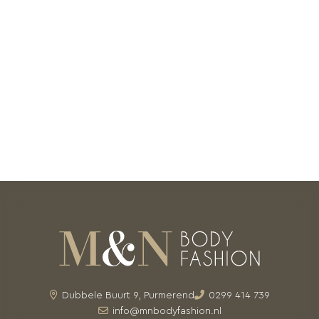
Dubbele Buurt 9, Purmerend
0299 414 739
info@mnbodyfashion.nl