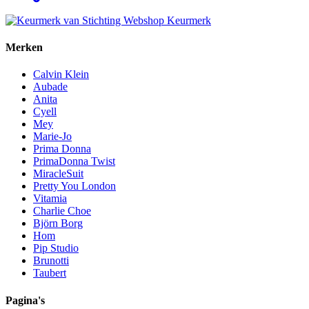
Merken
Calvin Klein
Aubade
Anita
Cyell
Mey
Marie-Jo
Prima Donna
PrimaDonna Twist
MiracleSuit
Pretty You London
Vitamia
Charlie Choe
Björn Borg
Hom
Pip Studio
Brunotti
Taubert
Pagina's