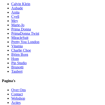
Calvin Klein
Aubade
Anita
Cyell
Mey
Marie-Jo
Prima Donna
PrimaDonna Twist
MiracleSuit
Pretty You London
Vitamia
Charlie Choe
Björn Borg
Hom
Pip Studio
Brunotti
Taubert
Pagina's
Over Ons
Contact
Webshop
Acties