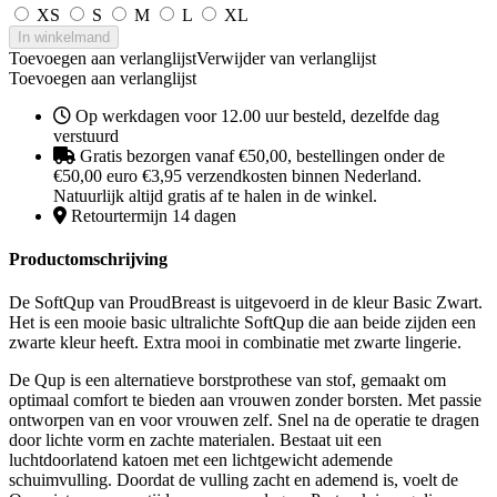
XS
S
M
L
XL
In winkelmand
Toevoegen aan verlanglijst
Verwijder van verlanglijst
Toevoegen aan verlanglijst
Op werkdagen voor 12.00 uur besteld, dezelfde dag
verstuurd
Gratis bezorgen vanaf €50,00, bestellingen onder de
€50,00 euro €3,95 verzendkosten binnen Nederland.
Natuurlijk altijd gratis af te halen in de winkel.
Retourtermijn 14 dagen
Productomschrijving
De SoftQup van ProudBreast is uitgevoerd in de kleur Basic Zwart.
Het is een mooie basic ultralichte SoftQup die aan beide zijden een
zwarte kleur heeft. Extra mooi in combinatie met zwarte lingerie.
De Qup is een alternatieve borstprothese van stof, gemaakt om
optimaal comfort te bieden aan vrouwen zonder borsten. Met passie
ontworpen van en voor vrouwen zelf. Snel na de operatie te dragen
door lichte vorm en zachte materialen. Bestaat uit een
luchtdoorlatend katoen met een lichtgewicht ademende
schuimvulling. Doordat de vulling zacht en ademend is, voelt de