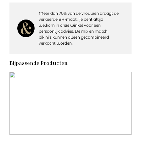
één maat (one-size) en past je goed als je confectiemaat S
t/m XL draagt. Deze slip mag niet ontbreken in je
Meer dan 70% van de vrouwen draagt de
lingerielade!
verkeerde BH-maat. Je bent altijd
welkom in onze winkel voor een
persoonlijk advies. De mix en match
Details:
bikini’s kunnen alleen gecombineerd
– Heuphoogte: Hoog
verkocht worden.
– One size fits all
– Bedekt de billen volledig
– Katoenen kruisje
Bijpassende Producten
– Materiaal: 85% nylon/polyamide, 15% elastaan
– Wasvoorschriften: Handwas, niet geschikt voor de droger
Artikelnummer: FL2328
Kleurcode: NAE