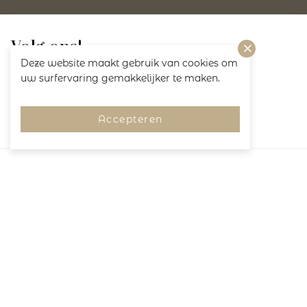
Volg ons!
Deze website maakt gebruik van cookies om
uw surfervaring gemakkelijker te maken.
Accepteren
Merken
Pagina's
Service
Copyright 2026
M&N Bodyfashion
Algemene voorwaarden