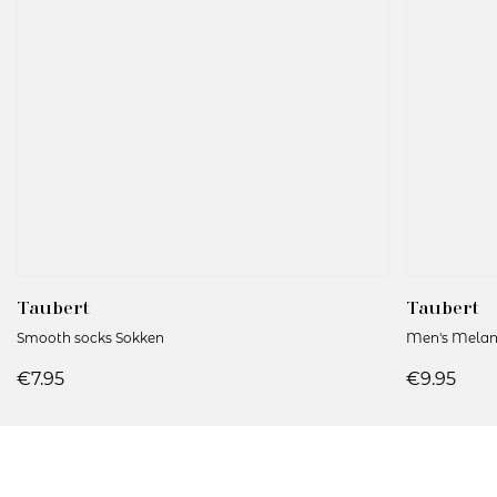
Taubert
Taubert
Smooth socks Sokken
Men's Melan
€7.95
€9.95