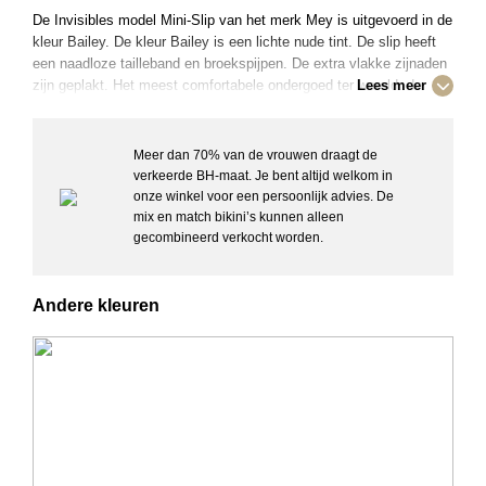
De Invisibles model Mini-Slip van het merk Mey is uitgevoerd in de
kleur Bailey. De kleur Bailey is een lichte nude tint. De slip heeft
een naadloze tailleband en broekspijpen. De extra vlakke zijnaden
zijn geplakt. Het meest comfortabele ondergoed ter wereld: de
Lees meer
slips uit de Simply Better Invisible-serie zijn gemaakt van een
innovatieve, zeer elastische, strakke single jersey met
modalvezels. Deze unieke combinatie garandeert uitzonderlijke
Meer dan 70% van de vrouwen draagt de
flexibiliteit en een perfecte pasvorm. De mini slip is een geweldige
verkeerde BH-maat. Je bent altijd welkom in
aanvulling op elke garderobe. Dankzij de perfecte materiaalmix en
onze winkel voor een persoonlijk advies. De
de beste afwerking heeft deze minislip veel te bieden en voldoet hij
mix en match bikini’s kunnen alleen
gegarandeerd aan de hoogste eisen. De slips zijn Oeko-Tex®
gecombineerd verkocht worden.
Standard 100 gecertificeerd, wat betekent dat u bij aankoop van dit
product actief kiest voor textiel dat is getest op schadelijke
stoffen.
Andere kleuren
Details:
– Heuphoogte: Normaal
– Naadloze tailleband en broekspijpen
– Extra vlakke naden aan de zijkant, geplakt
– Katoenen kruisje
– Ademend