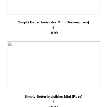
– Aangenaam draaggevoel
– Materiaal: 47% modal, 37% polyamide, 16% elastaan
– Wasvoorschriften: 30 graden machinewas, niet geschikt voor in
de droger
Simply Better Invisibles Mini (Donkergroen)
Artikelnummer: 1120057
€
Kleurcode: 703
19.99
Simply Better Invisibles Mini (Roze)
€