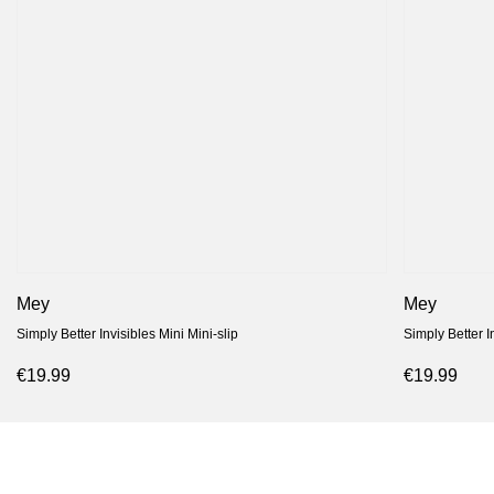
Mey
Mey
Simply Better Invisibles Mini Mini-slip
Simply Better I
€19.99
€19.99