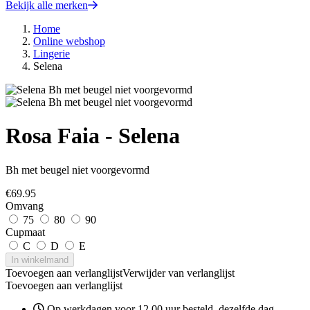
Bekijk alle merken
Home
Online webshop
Lingerie
Selena
Rosa Faia - Selena
Bh met beugel niet voorgevormd
€
69.95
Omvang
75
80
90
Cupmaat
C
D
E
In winkelmand
Toevoegen aan verlanglijst
Verwijder van verlanglijst
Toevoegen aan verlanglijst
Op werkdagen voor 12.00 uur besteld, dezelfde dag