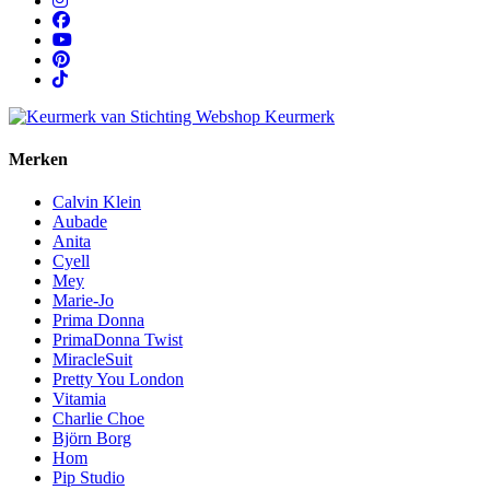
Merken
Calvin Klein
Aubade
Anita
Cyell
Mey
Marie-Jo
Prima Donna
PrimaDonna Twist
MiracleSuit
Pretty You London
Vitamia
Charlie Choe
Björn Borg
Hom
Pip Studio