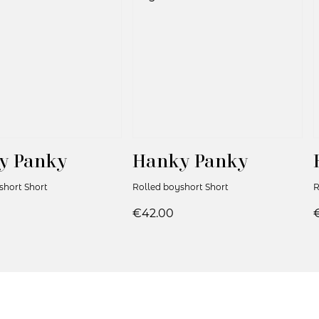
y Panky
Hanky Panky
short Short
Rolled boyshort Short
R
€42.00