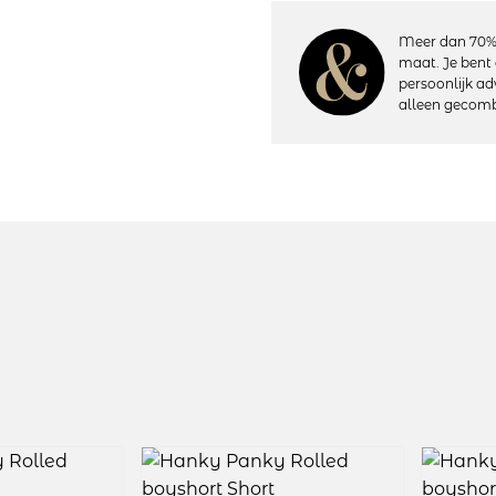
houdt van comfortabel zacht kan
pasvorm en toch Sexy!
Meer dan 70%
maat. Je bent 
persoonlijk ad
Details:
alleen gecomb
– Heuphoogte: Normaal
– Bedekt de billen gedeeltelijk
– Katoenen kruisje
– Vervaardigd uit soepel elasti
– Materiaal: 100% nylon; Rand
– Wasvoorschriften: Handwas, 
Artikelnummer: 4812P
Kleurcode: Evening Poor