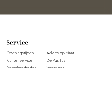
Service
Openingstijden
Advies op Maat
Klantenservice
De Pas Tas
Betaalmethoden
Vacatures
Verzendkosten en
Privacy Policy
levertijd
Stichting Webshop
Retourneren
Keurmerk
Klachten pagina
Disclaimer