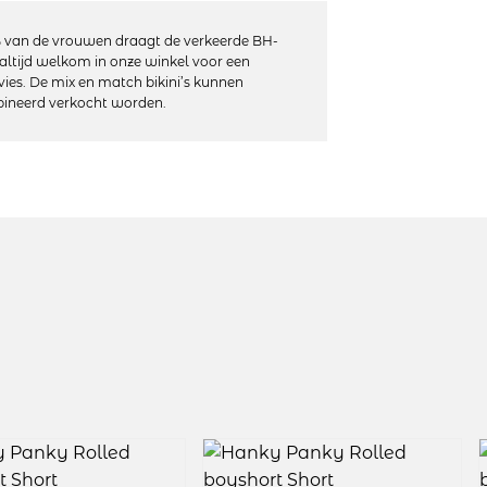
t in een fijne stretch kwaliteit. Een perfecte
 van de vrouwen draagt de verkeerde BH-
altijd welkom in onze winkel voor een
vies. De mix en match bikini’s kunnen
ineerd verkocht worden.
sch kant
: 90% nylon, 10% spandex
niet geschikt voor de droger