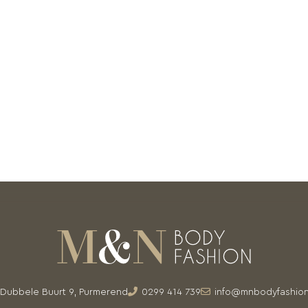
Dubbele Buurt 9, Purmerend
0299 414 739
info@mnbodyfashion