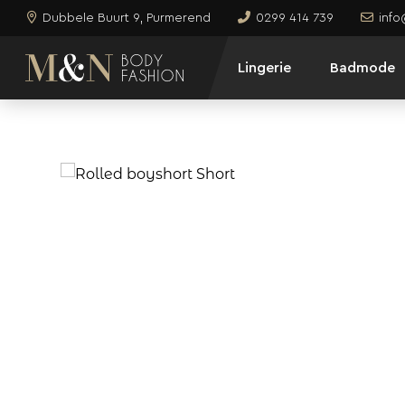
Dubbele Buurt 9, Purmerend
0299 414 739
inf
Lingerie
Badmode