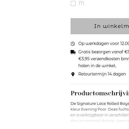
M
In winkel
Op werkdagen voor 12.00 
Gratis bezorgen vanaf €5
€3,95 verzendkosten binne
halen in de winkel.
Retourtermijn 14 dagen
Productomschrijvi
De Signature Lace Rolled Boys
kleur Evening Poor. Deze fuchsi
en is verkrijgbaar in verschill
dan je normaal draagt, want ze
kleuren die wij in onze collec