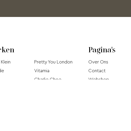
rken
Pagina's
 Klein
Pretty You London
Over Ons
de
Vitamia
Contact
Charlie Choe
Webshop
Björn Borg
Acties
Hom
Jo
Pip Studio
 Donna
Brunotti
Donna Twist
Taubert