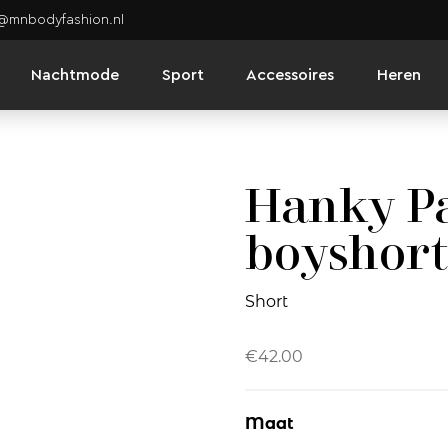
o@mnbodyfashion.nl
Nachtmode
Sport
Accessoires
Heren
Hanky Pa
boyshort
Short
€
42.00
Maat