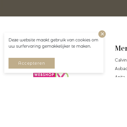
Deze website maakt gebruik van cookies om
uw surfervaring gemakkelijker te maken.
Volg ons!
Me
Calvin
Accepteren
Auba
Anita
Cyell
Mey
Marie-
Prima
Prima