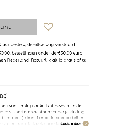
mand
uur besteld, dezelfde dag verstuurd
0,00, bestellingen onder de €50,00 euro
n Nederland. Natuurlijk altijd gratis af te
ng
hort van Hanky Panky is uitgevoerd in de
a roze short is onzichtbaar onder je kleding
ende maten. Je kunt 1 maat kleiner bestellen
 vallen ruim. Kijk ook naar de andere leuke
Lees meer
tie hebben. Hanky Panky is speciaal voor wie