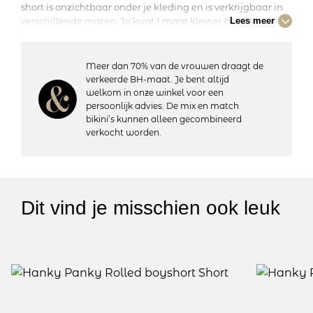
short is onzichtbaar onder je kleding en is verkrijgbaar in
verschillende maten. Je kunt 1 maat kleiner bestellen dan
Lees meer
je normaal draagt, want ze vallen ruim. Kijk ook naar de
andere leuke kleuren die wij in onze collectie hebben.
Hanky Panky is speciaal voor wie houdt van comfortabel
Meer dan 70% van de vrouwen draagt de
zacht kant in een fijne stretch kwaliteit. Een perfecte
verkeerde BH-maat. Je bent altijd
pasvorm en toch Sexy!
welkom in onze winkel voor een
persoonlijk advies. De mix en match
bikini’s kunnen alleen gecombineerd
Details:
verkocht worden.
– Heuphoogte: Normaal
– Bedekt de billen gedeeltelijk
– Katoenen kruisje
– Vervaardigd uit soepel elastisch kant
– Materiaal: 100% nylon; Rand: 90% nylon, 10% spandex
Dit vind je misschien ook leuk
– Wasvoorschriften: Handwas, niet geschikt voor de droger
Artikelnummer: 4812P
Kleurcode: Dried Cherry