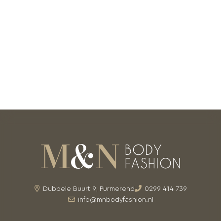
Dubbele Buurt 9, Purmerend
0299 414 739
info@mnbodyfashion.nl