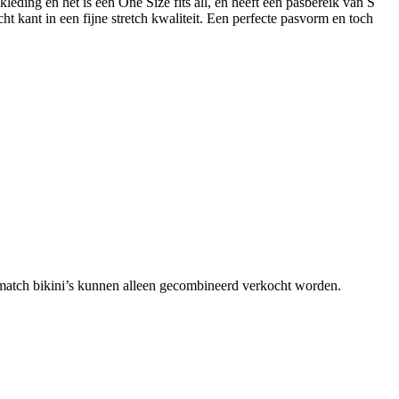
eding en het is een One Size fits all, en heeft een pasbereik van S
t kant in een fijne stretch kwaliteit. Een perfecte pasvorm en toch
match bikini’s kunnen alleen gecombineerd verkocht worden.