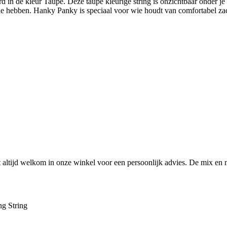
in de kleur Taupe. Deze taupe kleurige string is onzichtbaar onder je kl
ie hebben. Hanky Panky is speciaal voor wie houdt van comfortabel zach
ltijd welkom in onze winkel voor een persoonlijk advies. De mix en 