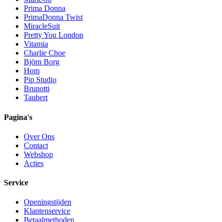
Prima Donna
PrimaDonna Twist
MiracleSuit
Pretty You London
Vitamia
Charlie Choe
Björn Borg
Hom
Pip Studio
Brunotti
Taubert
Pagina's
Over Ons
Contact
Webshop
Acties
Service
Openingstijden
Klantenservice
Betaalmethoden