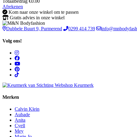
Totaalbedrag
€
0.00
Afrekenen
Kom naar onze winkel om te passen
Gratis advies in onze winkel
Dubbele Buurt 9, Purmerend
0299 414 739
info@mnbodyfash
Volg ons!
Merken
Calvin Klein
Aubade
Anita
Cyell
Mey
Marie-Jo