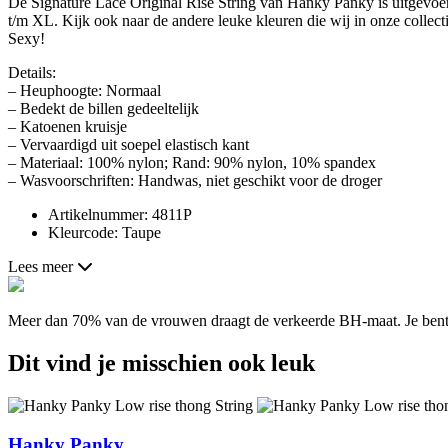
De Signature Lace Original Rise String van Hanky Panky is uitgevoerd 
t/m XL. Kijk ook naar de andere leuke kleuren die wij in onze collect
Sexy!
Details:
– Heuphoogte: Normaal
– Bedekt de billen gedeeltelijk
– Katoenen kruisje
– Vervaardigd uit soepel elastisch kant
– Materiaal: 100% nylon; Rand: 90% nylon, 10% spandex
– Wasvoorschriften: Handwas, niet geschikt voor de droger
Artikelnummer: 4811P
Kleurcode: Taupe
Lees meer
Meer dan 70% van de vrouwen draagt de verkeerde BH-maat. Je bent a
Dit vind je misschien ook leuk
Hanky Panky