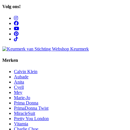
Volg ons!
Merken
Calvin Klein
Aubade
Anita
Cyell
Mey
Marie-Jo
Prima Donna
PrimaDonna Twist
MiracleSuit
Pretty You London
Vitamia
Charlie Choe