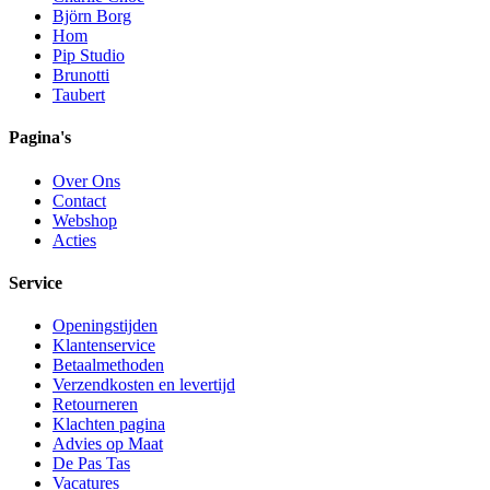
Björn Borg
Hom
Pip Studio
Brunotti
Taubert
Pagina's
Over Ons
Contact
Webshop
Acties
Service
Openingstijden
Klantenservice
Betaalmethoden
Verzendkosten en levertijd
Retourneren
Klachten pagina
Advies op Maat
De Pas Tas
Vacatures