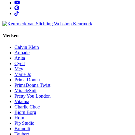
Merken
Calvin Klein
Aubade
Anita
Cyell
Mey
Marie-Jo
Prima Donna
PrimaDonna Twist
MiracleSuit
Pretty You London
Vitamia
Charlie Choe
Björn Borg
Hom
Pip Studio
Brunotti
Taubert