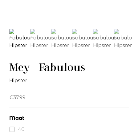
Mey - Fabulous
Hipster
€
37.99
Maat
40