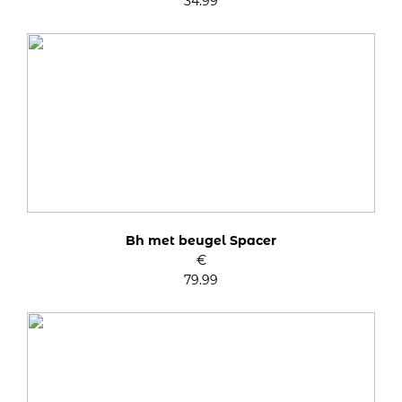
34.99
Bh met beugel Spacer
€
79.99