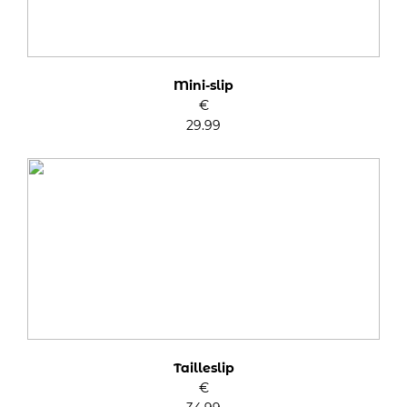
Mini-slip
€
29.99
Tailleslip
€