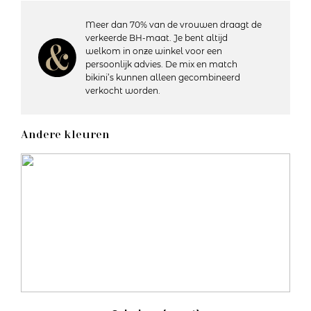
de Fabulous collectie om je set compleet te maken.
Meer dan 70% van de vrouwen draagt de
verkeerde BH-maat. Je bent altijd
Details:
welkom in onze winkel voor een
– Valt laag op de heup
persoonlijk advies. De mix en match
– Bedekt de billen gedeeltelijk
bikini’s kunnen alleen gecombineerd
– Katoenen kruisje
verkocht worden.
– Materiaal: 80% polyamide, 20% elastaan
– Wasvoorschriften: Handwas, niet geschikt voor de droger
Andere kleuren
Artikelnummer: 1320002
Kleurcode: 376