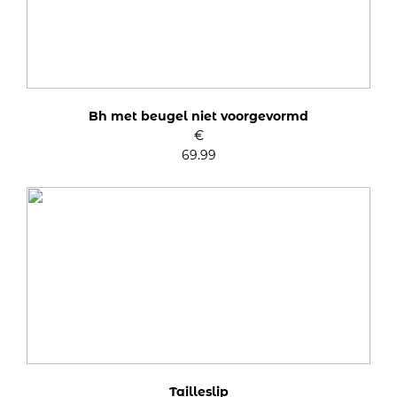
Bh met beugel niet voorgevormd
€
69.99
Tailleslip