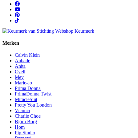
Merken
Calvin Klein
Aubade
Anita
Cyell
Mey
Marie-Jo
Prima Donna
PrimaDonna Twist
MiracleSuit
Pretty You London
Vitamia
Charlie Choe
Björn Borg
Hom
Pip Studio