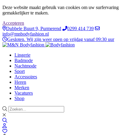
Deze website maakt gebruik van cookies om uw surfervaring
gemakkelijker te maken.
Accepteren
Dubbele Buurt 9, Purmerend
0299 414 739
info@mnbodyfashion.nl
Gesloten. Wij zijn weer open op vrijdag vanaf 09:30 uur
Lingerie
Badmode
Nachtmode
Sport
Accessoires
Heren
Merken
Vacatures
Shop