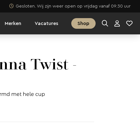
Gesloten. Wij zijn weer open op vrijdag vanaf 09:30 uur
Merken
Vacatures
Shop
na Twist -
rmd met hele cup