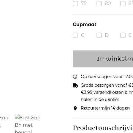
75
80
8
Cupmaat
C
D
E
In winkel
Op werkdagen voor 12.00 
Gratis bezorgen vanaf €5
€3,95 verzendkosten binne
halen in de winkel.
Retourtermijn 14 dagen
Productomschrijvi