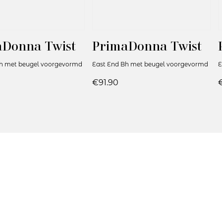
aDonna Twist
PrimaDonna Twist
Bh met beugel voorgevormd
East End Bh met beugel voorgevormd
E
€91.90