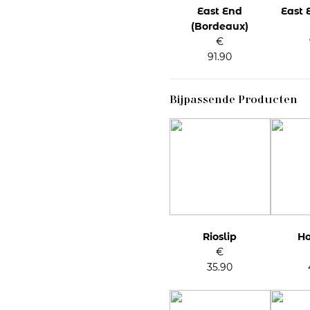
East End
East 
(Bordeaux)
€
91.90
Bijpassende Producten
Rioslip
Ho
€
35.90