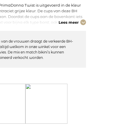
rimaDonna Twist is uitgevoerd in de kleur
raciet grijze kleur. De cups van deze BH
 aan. Doordat de cups aan de bovenkant iets
t voor bijna elk type borst; ook de wat
Lees meer
eft niet alleen haar looks mee, met haar
ntdetails is het bovendien lingerie die past
de BH met de andere items uit de East End
 van de vrouwen draagt de verkeerde BH-
 maken. Charbon is net zo tijdloos als zwart,
altijd welkom in onze winkel voor een
ter met je huid.
vies. De mix en match bikini’s kunnen
ineerd verkocht worden.
erbandjes
7% polyamide, 10% elastaan
niet geschikt voor de droger