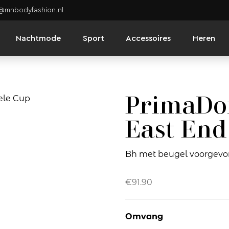
o@mnbodyfashion.nl
Nachtmode
Sport
Accessoires
Heren
PrimaDon
East End
Bh met beugel voorgevo
€
91.90
Omvang