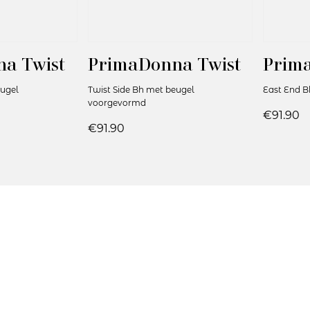
a Twist
PrimaDonna Twist
Prim
eugel
Twist Side Bh met beugel
East End 
voorgevormd
€91.90
€91.90