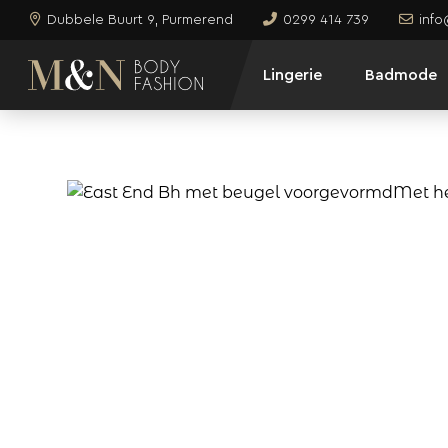
Dubbele Buurt 9, Purmerend
0299 414 739
inf
Lingerie
Badmode