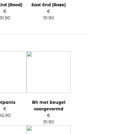
End (Rood)
East End (Roze)
€
€
91.90
91.90
tpants
Bh met beugel
€
voorgevormd
45.90
€
91.90