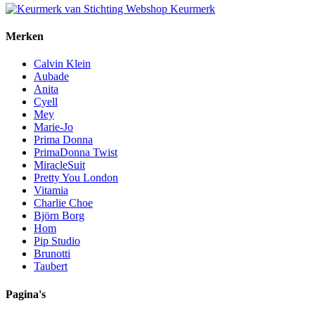
Merken
Calvin Klein
Aubade
Anita
Cyell
Mey
Marie-Jo
Prima Donna
PrimaDonna Twist
MiracleSuit
Pretty You London
Vitamia
Charlie Choe
Björn Borg
Hom
Pip Studio
Brunotti
Taubert
Pagina's