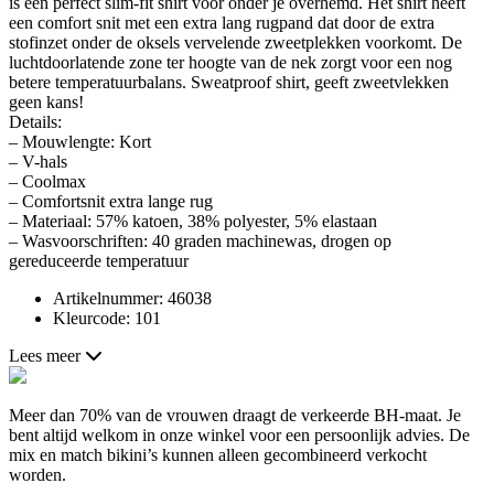
is een perfect slim-fit shirt voor onder je overhemd. Het shirt heeft
een comfort snit met een extra lang rugpand dat door de extra
stofinzet onder de oksels vervelende zweetplekken voorkomt. De
luchtdoorlatende zone ter hoogte van de nek zorgt voor een nog
betere temperatuurbalans. Sweatproof shirt, geeft zweetvlekken
geen kans!
Details:
– Mouwlengte: Kort
– V-hals
– Coolmax
– Comfortsnit extra lange rug
– Materiaal: 57% katoen, 38% polyester, 5% elastaan
– Wasvoorschriften: 40 graden machinewas, drogen op
gereduceerde temperatuur
Artikelnummer: 46038
Kleurcode: 101
Lees meer
Meer dan 70% van de vrouwen draagt de verkeerde BH-maat. Je
bent altijd welkom in onze winkel voor een persoonlijk advies. De
mix en match bikini’s kunnen alleen gecombineerd verkocht
worden.