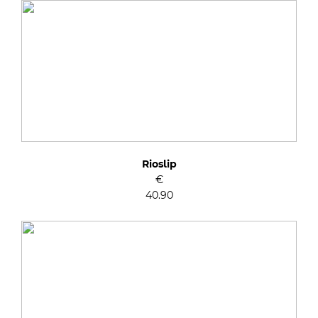
Rioslip
€
40.90