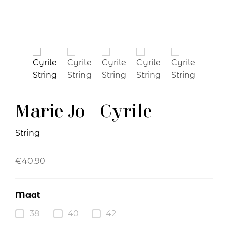
Marie-Jo - Cyrile
String
€
40.90
Maat
38
40
42