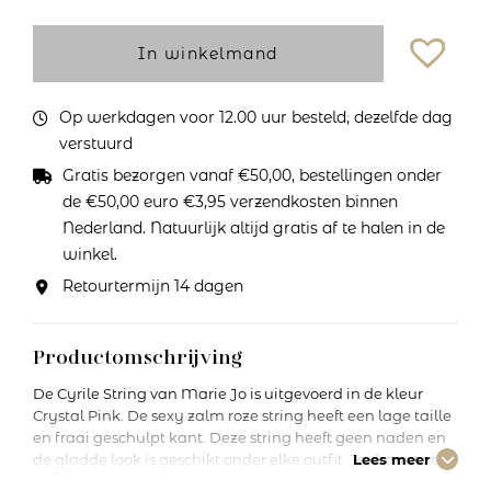
In winkelmand
Op werkdagen voor 12.00 uur besteld, dezelfde dag
verstuurd
Gratis bezorgen vanaf €50,00, bestellingen onder
de €50,00 euro €3,95 verzendkosten binnen
Nederland. Natuurlijk altijd gratis af te halen in de
winkel.
Retourtermijn 14 dagen
Productomschrijving
De Cyrile String van Marie Jo is uitgevoerd in de kleur
Crystal Pink. De sexy zalm roze string heeft een lage taille
en fraai geschulpt kant. Deze string heeft geen naden en
de gladde look is geschikt onder elke outfit. Je draagt ze
Lees meer
zorgeloos onder een rok of jurk. Maak je set compleet met