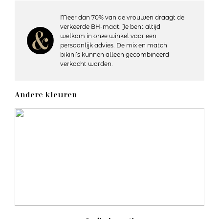
de andere items uit de Cyrile collectie. Crystal Pink is een
flatterende zachte neutrale kleur. In de Cyrile serie voelt
Meer dan 70% van de vrouwen draagt de
elke vrouw zich sexy!
verkeerde BH-maat. Je bent altijd
welkom in onze winkel voor een
persoonlijk advies. De mix en match
Details:
bikini’s kunnen alleen gecombineerd
– Heuphoogte: Laag
verkocht worden.
– Bedekt de billen nauwelijks
– Katoenen kruisje
– Materiaal: 81% polyamide, 13% elastaan, 6% katoen
Andere kleuren
– Wasvoorschriften: Handwas, niet geschikt voor de droger
Artikelnummer: 0602920
Kleurcode: CRP