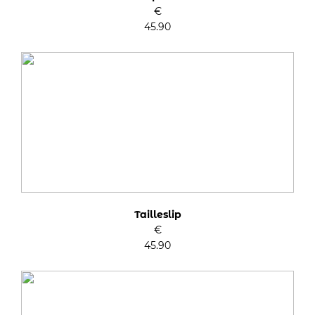
€
45.90
Tailleslip
€
45.90