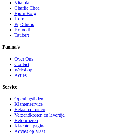
Vitamia
Charlie Choe
Björn Borg
Hom
Pip Studio
Brunotti
Taubert
Pagina's
Over Ons
Contact
Webshop
Acties
Service
Openingstijden
Klantenservice
Betaalmethoden
Verzendkosten en levertijd
Retourneren
Klachten pagina
Advies op Maat