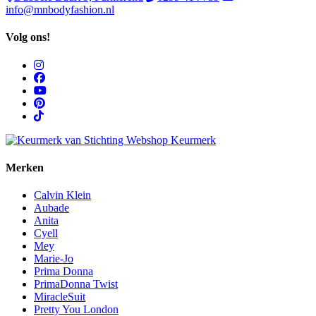
info@mnbodyfashion.nl
Volg ons!
Merken
Calvin Klein
Aubade
Anita
Cyell
Mey
Marie-Jo
Prima Donna
PrimaDonna Twist
MiracleSuit
Pretty You London