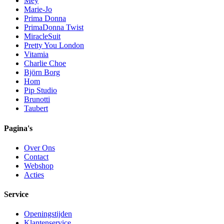
Mey
Marie-Jo
Prima Donna
PrimaDonna Twist
MiracleSuit
Pretty You London
Vitamia
Charlie Choe
Björn Borg
Hom
Pip Studio
Brunotti
Taubert
Pagina's
Over Ons
Contact
Webshop
Acties
Service
Openingstijden
Klantenservice