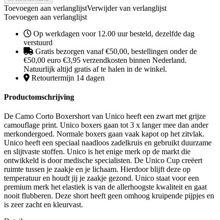
Toevoegen aan verlanglijst
Verwijder van verlanglijst
Toevoegen aan verlanglijst
Op werkdagen voor 12.00 uur besteld, dezelfde dag
verstuurd
Gratis bezorgen vanaf €50,00, bestellingen onder de
€50,00 euro €3,95 verzendkosten binnen Nederland.
Natuurlijk altijd gratis af te halen in de winkel.
Retourtermijn 14 dagen
Productomschrijving
De Camo Corto Boxershort van Unico heeft een zwart met grijze
camouflage print. Unico boxers gaan tot 3 x langer mee dan ander
merkondergoed. Normale boxers gaan vaak kapot op het zitvlak.
Unico heeft een speciaal naadloos zadelkruis en gebruikt duurzame
en slijtvaste stoffen. Unico is het enige merk op de markt die
ontwikkeld is door medische specialisten. De Unico Cup creëert
ruimte tussen je zaakje en je lichaam. Hierdoor blijft deze op
temperatuur en houdt jij je zaakje gezond. Unico staat voor een
premium merk het elastiek is van de allerhoogste kwaliteit en gaat
nooit flubberen. Deze short heeft geen omhoog kruipende pijpjes en
is zeer zacht en kleurvast.