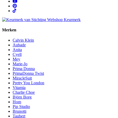
Merken
Calvin Klein
Aubade
Anita
Cyell
Mey
Marie-Jo
Prima Donna
PrimaDonna Twist
MiracleSuit
Pretty You London
Vitamia
Charlie Choe
Björn Borg
Hom
Pip Studio
Brunotti
Taubert