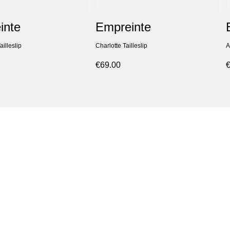
inte
Empreinte
illeslip
Charlotte Tailleslip
A
€69.00