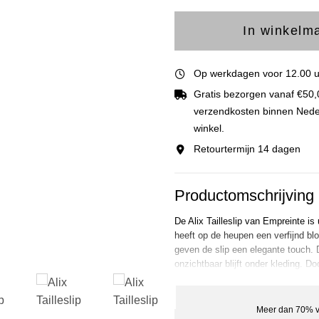
In winkelm
Op werkdagen voor 12.00 uu
Gratis bezorgen vanaf €50,
verzendkosten binnen Nederla
winkel.
Retourtermijn 14 dagen
Productomschrijving
De Alix Tailleslip van Empreinte is
heeft op de heupen een verfijnd blo
geven de slip een elegante touch. D
onzichtbaar blijft onder kleding. Do
verborgen. De voorkant is afgewer
met de BH van de Alix collectie om
perfecte pasvorm en staat heel vro
Meer dan 70% v