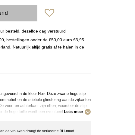
and
r besteld, dezelfde dag verstuurd
00, bestellingen onder de €50,00 euro €3,95
nd. Natuurlijk altijd gratis af te halen in de
 uitgevoerd in de kleur Noir. Deze zwarte hoge slip
emmotief en de subtiele glinstering aan de zijkanten
e voor- en achterkant zijn effen, waardoor de slip
or de hoge taille wordt een eventueel buikje
Lees meer
kt met een gouden bedeltje. Combineer deze slip
 je set compleet te maken. Het broekje heeft een
uwelijk.
an de vrouwen draagt de verkeerde BH-maat.