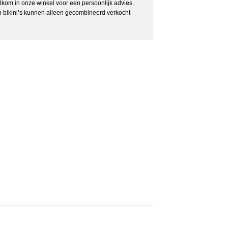
elkom in onze winkel voor een persoonlijk advies.
 bikini’s kunnen alleen gecombineerd verkocht
elastaan, 8% polyester, 5% katoen
 geschikt voor de droger