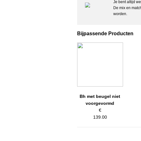
Je bent altijd w
De mix en match
Details:
worden.
– Heuphoogte: Hoog
– Bedekt de billen gedeeltelijk
– Katoenen kruisje
Bijpassende Producten
– Semi-transparant
– Materiaal: 64% polyamide, 23% 
– Wasvoorschriften: Handwas, niet
Artikelnummer: 05230
Kleurcode: 0003
Bh met beugel niet
voorgevormd
€
139.00