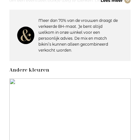
om een eventueel buikje weg te werken. De lingerie van
Lees meer
Empreinte heeft een prachtige pasvorm!
Meer dan 70% van de vrouwen draagt de
Details:
verkeerde BH-maat. Je bent altijd
– Heuphoogte: Normaal
welkom in onze winkel voor een
– Bedekt de billen gedeeltelijk
persoonlijk advies. De mix en match
– Katoenen kruisje
bikini’s kunnen alleen gecombineerd
– Semi-transparant
verkocht worden.
– Materiaal: 44% polyamide, 25% polyester, 18% elastaan,
8% katoen, 5% polyurethaan
– Wasvoorschriften: Handwas, niet geschikt voor de droger
Andere kleuren
Artikelnummer: 05204
Kleurcode: 0479