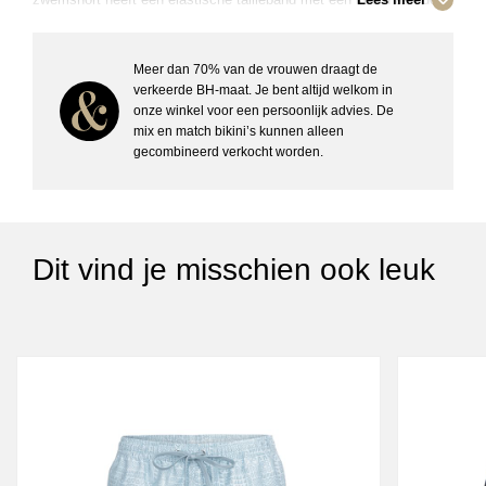
voorkant. Hij heeft mesh binnenzakken en een mesh binnenbroek.
De zwemshort is gemaakt van Quick Dry 100% gerecycled
polyester. Eenmaal uit het water zal je merken dat de short snel
Meer dan 70% van de vrouwen draagt de
weer droog is
verkeerde BH-maat. Je bent altijd welkom in
onze winkel voor een persoonlijk advies. De
mix en match bikini’s kunnen alleen
Details:
gecombineerd verkocht worden.
– Lycra Fly
– Eyelet pockets
– Mesh binnenzak
– Mesh binnenbroek
– Trekkoord sluiting
Dit vind je misschien ook leuk
– Volledig elastische taille
– Lengte short kort, 16 inch
– Regular fit
– Materiaal: 100% gerecycled polyester
– Wasvoorschriften: 30 graden machinewas, niet geschikt voor de
droger
Artikelnummer: 2411310081
Kleurcode: 6504