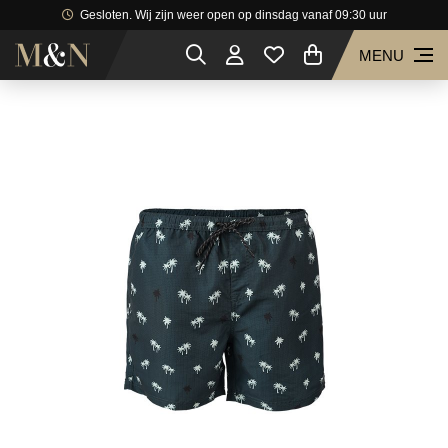
Gesloten. Wij zijn weer open op dinsdag vanaf 09:30 uur
MENU