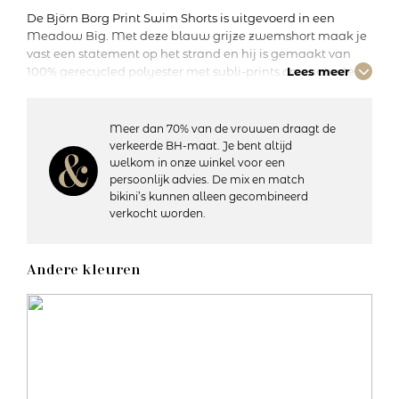
De Björn Borg Print Swim Shorts is uitgevoerd in een
Meadow Big. Met deze blauw grijze zwemshort maak je
vast een statement op het strand en hij is gemaakt van
100% gerecycled polyester met subli-prints om water te
Lees meer
besparen, en werkt vochtafvoerend zodat hij sneller
opdroogt. Verder is hij gestyled met een binnenbroek van
mesh, zijzakken en een elastische aansnoerbare taille. De
Meer dan 70% van de vrouwen draagt de
achterzak sluit met klittenband zodat je je essentials veilig
verkeerde BH-maat. Je bent altijd
kunt opbergen. Handig toch?
welkom in onze winkel voor een
persoonlijk advies. De mix en match
bikini’s kunnen alleen gecombineerd
Details:
verkocht worden.
– Elastische, aansnoerbare taille voor een perfecte
pasvorm
– Zijzakken en een achterzak
Andere kleuren
– Binnenbroek van mesh
– Vochtafvoerend materiaal dat snel opdroogt
– 3 cm brede elastische tailleband van microvezelstof
– Materiaal: 100% gerecyled polyester
– Wasvoorschriften: 30 graden machinewas, niet geschikt
voor de droger