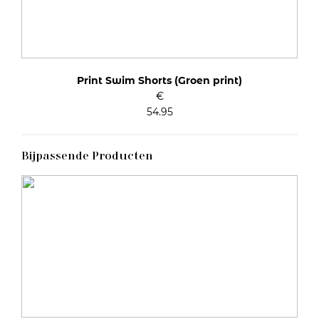
Artikelnummer: 10002872
Kleurcode: P0533
Print Swim Shorts (Groen print)
€
54.95
Bijpassende Producten