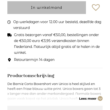
In winkelmand
Op werkdagen voor 12.00 uur besteld, dezelfde dag
verstuurd
Gratis bezorgen vanaf €50,00, bestellingen onder
de €50,00 euro €3,95 verzendkosten binnen
Nederland. Natuurlijk altijd gratis af te halen in de
winkel.
Retourtermijn 14 dagen
Productomschrijving
De Barniz Corto Boxershort van Unico is heel stijlvol en
heeft een frisse blauw witte print. Unico boxers gaan tot 3
x langer mee dan ander merkondergoed. Normale boxers
gaan vaak kapot op het zitvlak. Unico heeft een speciaal
Lees meer
naadloos zadelkruis en gebruikt duurzame en slijtvaste
stoffen. Unico is het enige merk op de markt die