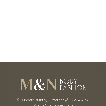
Dubbele Buurt 9, Purmerend
0299 414 739
info@mnbodyfashion.nl