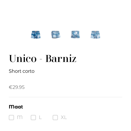
Unico - Barniz
Short corto
€
29.95
Maat
M
L
XL