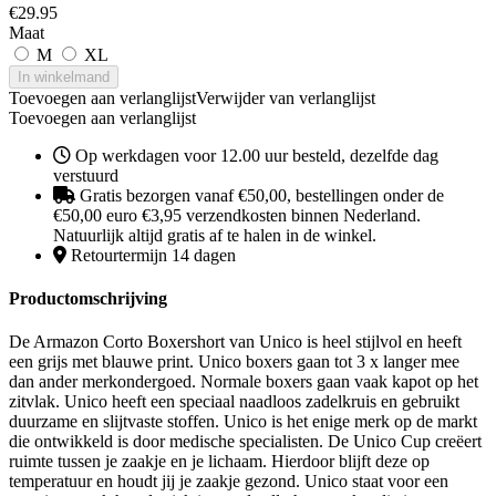
€
29.95
Maat
M
XL
In winkelmand
Toevoegen aan verlanglijst
Verwijder van verlanglijst
Toevoegen aan verlanglijst
Op werkdagen voor 12.00 uur besteld, dezelfde dag
verstuurd
Gratis bezorgen vanaf €50,00, bestellingen onder de
€50,00 euro €3,95 verzendkosten binnen Nederland.
Natuurlijk altijd gratis af te halen in de winkel.
Retourtermijn 14 dagen
Productomschrijving
De Armazon Corto Boxershort van Unico is heel stijlvol en heeft
een grijs met blauwe print. Unico boxers gaan tot 3 x langer mee
dan ander merkondergoed. Normale boxers gaan vaak kapot op het
zitvlak. Unico heeft een speciaal naadloos zadelkruis en gebruikt
duurzame en slijtvaste stoffen. Unico is het enige merk op de markt
die ontwikkeld is door medische specialisten. De Unico Cup creëert
ruimte tussen je zaakje en je lichaam. Hierdoor blijft deze op
temperatuur en houdt jij je zaakje gezond. Unico staat voor een