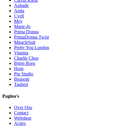
Calvin Klein
Aubade
Anita
Cyell
Mey
Marie-Jo
Prima Donna
PrimaDonna Twist
MiracleSuit
Pretty You London
Vitamia
Charlie Choe
Björn Borg
Hom
Pip Studio
Brunotti
Taubert
Pagina's
Over Ons
Contact
Webshop
Acties