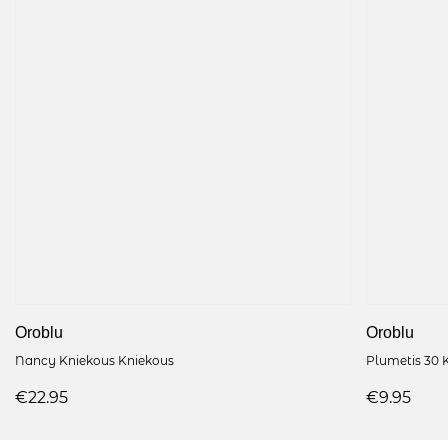
Oroblu
Oroblu
Nancy Kniekous Kniekous
Plumetis 30 
€22.95
€9.95