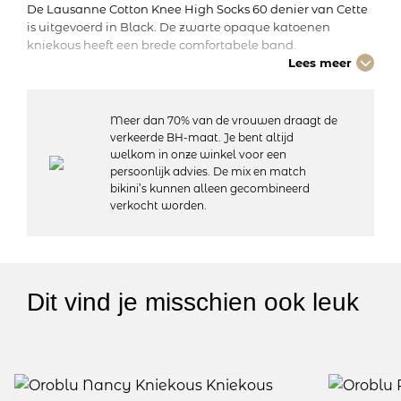
De Lausanne Cotton Knee High Socks 60 denier van Cette
is uitgevoerd in Black. De zwarte opaque katoenen
kniekous heeft een brede comfortabele band.
Lees meer
Details:
– Brede comfortboord
Meer dan 70% van de vrouwen draagt de
– Kniekous
verkeerde BH-maat. Je bent altijd
– Natuurlijke vezel
welkom in onze winkel voor een
– 60 denier
persoonlijk advies. De mix en match
– Materiaal: 50% katoen, 45% polyamide, 5% elastaan
bikini’s kunnen alleen gecombineerd
– Wasvoorschriften: 30 graden machinewas, niet geschikt
verkocht worden.
voor de droger
Artikelnummer: 212-12
Kleurcode: 902
Dit vind je misschien ook leuk