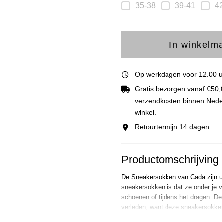
35-38
39-41
4
In winkelm
Op werkdagen voor 12.00 uu
Gratis bezorgen vanaf €50,
verzendkosten binnen Nederla
winkel.
Retourtermijn 14 dagen
Productomschrijving
De Sneakersokken van Cada zijn uitge
sneakersokken is dat ze onder je vo
schoenen of tijdens het dragen. Dez
verleden, want deze sneakersokken 
perfect zitten. De sneakersokken 