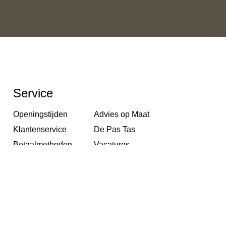
Service
Openingstijden
Advies op Maat
Klantenservice
De Pas Tas
Betaalmethoden
Vacatures
Verzendkosten en
Privacy Policy
levertijd
Stichting Webshop
Retourneren
Keurmerk
Klachten pagina
Disclaimer