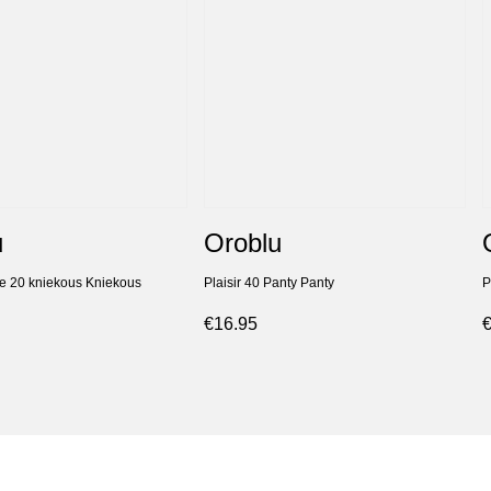
u
Oroblu
e 20 kniekous Kniekous
Plaisir 40 Panty Panty
P
€16.95