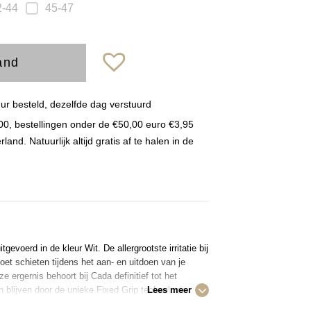
2-44
45-47
and
r besteld, dezelfde dag verstuurd
00, bestellingen onder de €50,00 euro €3,95
nd. Natuurlijk altijd gratis af te halen in de
voerd in de kleur Wit. De allergrootste irritatie bij
et schieten tijdens het aan- en uitdoen van je
e ergernis behoort bij Cada definitief tot het
blijven door de unieke Fixed Grip technologie
Lees meer
zijn naadloos en hebben een perfecte pasvorm