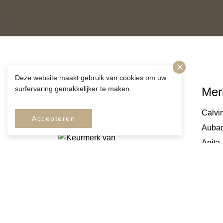
Deze website maakt gebruik van cookies om uw
surfervaring gemakkelijker te maken.
Volg ons!
Mer
Calvin
Accepteren
Auba
Anita
Cyell
Mey
Marie
Prima
Prima