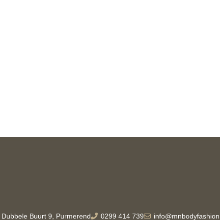
Dubbele Buurt 9, Purmerend
0299 414 739
info@mnbodyfashion.