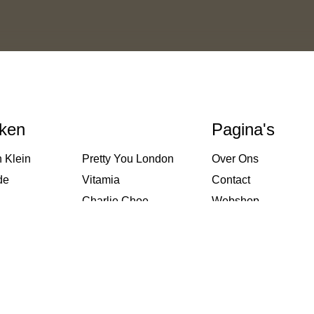
ken
Pagina's
 Klein
Pretty You London
Over Ons
de
Vitamia
Contact
Charlie Choe
Webshop
Björn Borg
Acties
Hom
-Jo
Pip Studio
 Donna
Brunotti
Donna Twist
Taubert