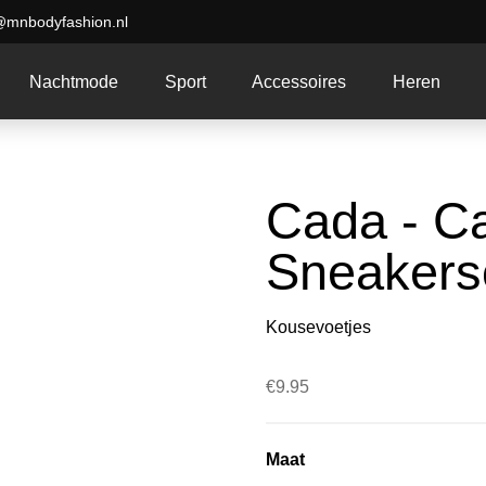
@mnbodyfashion.nl
Nachtmode
Sport
Accessoires
Heren
Cada - C
Sneakers
Kousevoetjes
€
9.95
Maat