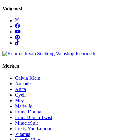
Volg ons!
Merken
Calvin Klein
Aubade
Anita
Cyell
Mey
Marie-Jo
Prima Donna
PrimaDonna Twist
MiracleSuit
Pretty You London
Vitamia
Charlie Choe