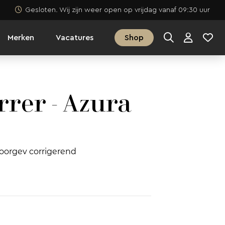
Gesloten. Wij zijn weer open op vrijdag vanaf 09:30 uur
Merken
Vacatures
Shop
rrer - Azura
oorgev corrigerend