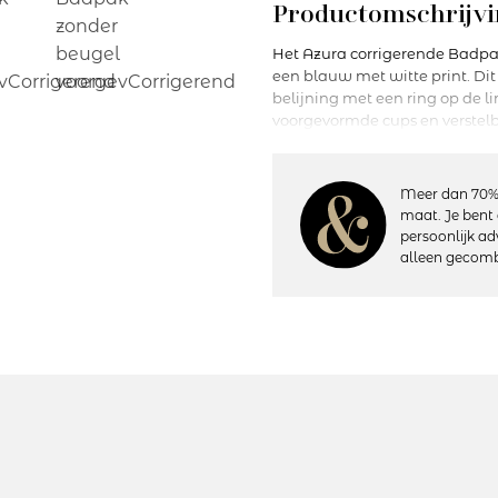
Productomschrijvi
Het Azura corrigerende Badpak
een blauw met witte print. Di
belijning met een ring op de l
voorgevormde cups en verstelb
uitgesneden. Je voelt je mooi 
Meer dan 70%
Details:
maat. Je bent 
– Voorgevormd
persoonlijk ad
– Geen beugel
alleen gecomb
– Licht corrigerend
– Schouderbandjes: Recht
– Materiaal: 90% polyamide, 
– Wasvoorschriften: Handwas, 
Artikelnummer: 12216
Kleurcode: 01