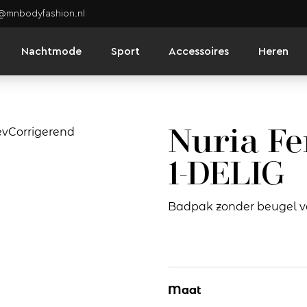
o@mnbodyfashion.nl
Nachtmode
Sport
Accessoires
Heren
Nuria Fe
1-DELIG
Badpak zonder beugel v
Maat