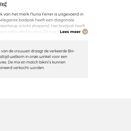
ng
 van het merk Nuria Ferrer is uitgevoerd in
t elegante badpak heeft een diagonale
inkerheup is licht shapend. Het badpak heeft
are schouderbandjes. De rug is rond en laag
Lees meer
en zelfverzekerd in dit elegante badpak!
 van de vrouwen draagt de verkeerde BH-
altijd welkom in onze winkel voor een
vies. De mix en match bikini’s kunnen
ineerd verkocht worden.
10% elastaan
niet geschikt voor de droger