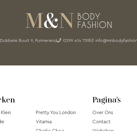
Dubbele Buurt 9, Purmerend
0299 414 739
info@mnbodyfashion
rken
Pagina's
 Klein
Pretty You London
Over Ons
de
Vitamia
Contact
Charlie Choe
Webshop