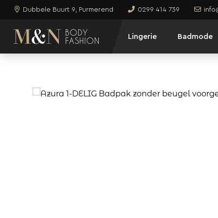
Dubbele Buurt 9, Purmerend
0299 414 739
inf
Lingerie
Badmode