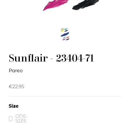
Sunflair - 23404-71
Pareo
€
22.95
Size
ONE-
SIZE