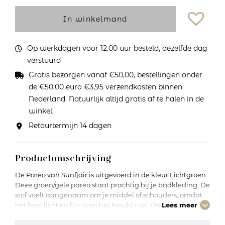
In winkelmand
Op werkdagen voor 12.00 uur besteld, dezelfde dag
verstuurd
Gratis bezorgen vanaf €50,00, bestellingen onder
de €50,00 euro €3,95 verzendkosten binnen
Nederland. Natuurlijk altijd gratis af te halen in de
winkel.
Retourtermijn 14 dagen
Productomschrijving
De Pareo van Sunflair is uitgevoerd in de kleur Lichtgroen.
Deze groen/gele pareo staat prachtig bij je badkleding. De
stof voelt aangenaam om je middel of schouders, omdat
het heel licht en fijn is en het kreukt niet. De pareo is
Lees meer
ideaal om mee te nemen naar het strand.