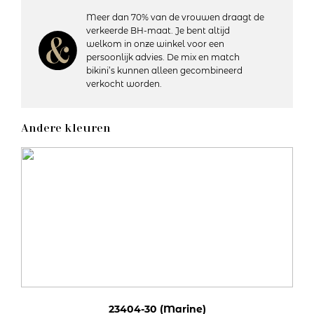
Meer dan 70% van de vrouwen draagt de
Details:
verkeerde BH-maat. Je bent altijd
– Lengte: Lang
welkom in onze winkel voor een
– Licht doorschijnend
persoonlijk advies. De mix en match
– Materiaal: 100% polyester
bikini’s kunnen alleen gecombineerd
– Wasvoorschriften: 30 graden machinewas, niet geschikt
verkocht worden.
voor de droger
Andere kleuren
Artikelnummer: 23404
Kleurcode: 71
23404-30 (Marine)