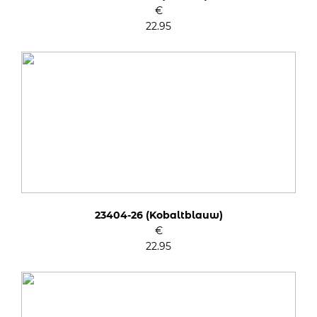
€
22.95
23404-26 (Kobaltblauw)
€
22.95