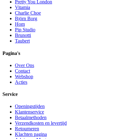
Pretty You London
Vitamia
Charlie Choe
Björn Borg
Hom
Pip Studio
Brunotti
Taubert
Pagina's
Over Ons
Contact
Webshop
Acties
Service
Openingstijden
Klantenservice
Betaalmethoden
Verzendkosten en levertijd
Retourneren
Klachten pagina