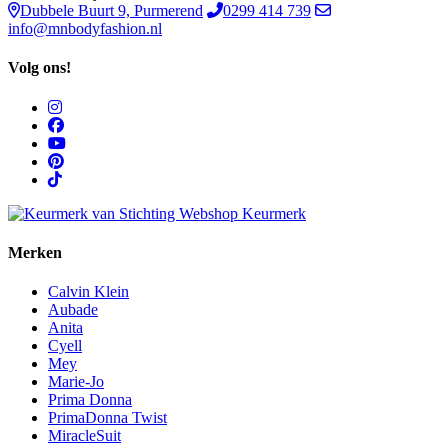
Dubbele Buurt 9, Purmerend
0299 414 739
info@mnbodyfashion.nl
Volg ons!
Merken
Calvin Klein
Aubade
Anita
Cyell
Mey
Marie-Jo
Prima Donna
PrimaDonna Twist
MiracleSuit