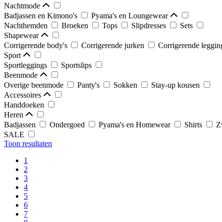
Nachtmode
Badjassen en Kimono's
Pyama's en Loungewear
Nachthemden
Broeken
Tops
Slipdresses
Sets
Shapewear
Corrigerende body's
Corrigerende jurken
Corrigerende leggi
Sport
Sportleggings
Sportslips
Beenmode
Overige beenmode
Panty's
Sokken
Stay-up kousen
Accessoires
Handdoeken
Heren
Badjassen
Ondergoed
Pyama's en Homewear
Shirts
Z
SALE
Toon resultaten
1
2
3
4
5
6
7