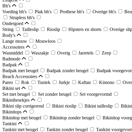
Bh's
Voeding bh's
Plak bh's
Prothese bh's
Overige bh's
Beu
Strapless bh's
Ondergoed
String
Tailleslip
Rioslip
Hipsters en shorts
Overige sli
Body's
Lange mouw
Mouwloos
Accessoires
Wasmiddel
Waszakje
Overig
Jarretels
Zeep
Badmode
Badpak
Badpak met beugel
Badpak zonder beugel
Badpak voorgevo
Beach Accessoires
Pareo
Rok
Tuniek
Jurkje
Kaftan
Kimono
Over
Bikini set
Set met beugel
Set zonder beugel
Set voorgevormd
Bikinibroekjes
Bikini slip corrigerend
Bikini rioslip
Bikini tailleslip
Bikini
Bikinitops
Bikinitop met beugel
Bikinitop zonder beugel
Bikinitop voor
Tankini
Tankini met beugel
Tankini zonder beugel
Tankini voorgevo