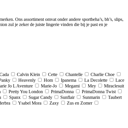
merken. Ons assortiment omvat onder andere sportbeha’s, bh’s, slips,
zul je zeker de juiste lingerie vinden die bij je past en je
Cada
Calvin Klein
Cette
Chantelle
Charlie Choe
Panky
Heavenly
Hom
Ipanema
La Decolette
Lace
rie Jo L Aventure
Marie-Jo
Megami
Mey
Miraclesuit
m
Pretty You London
PrimaDonna
PrimaDonna Twist
u
Spanx
Sugar Candy
Sunflair
Sunmarin
Taubert
erbra
Ysabel Mora
Zaxy
Zus en Zomer