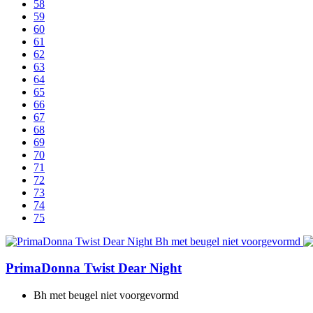
58
59
60
61
62
63
64
65
66
67
68
69
70
71
72
73
74
75
PrimaDonna Twist
Dear Night
Bh met beugel niet voorgevormd