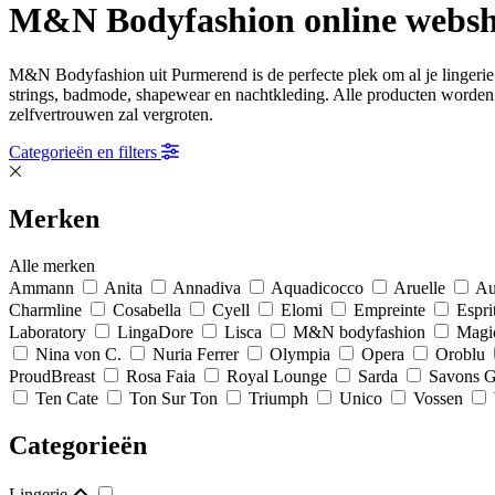
M&N Bodyfashion online webs
M&N Bodyfashion uit Purmerend is de perfecte plek om al je lingerie 
strings, badmode, shapewear en nachtkleding. Alle producten worden ge
zelfvertrouwen zal vergroten.
Categorieën en filters
Merken
Alle merken
Ammann
Anita
Annadiva
Aquadicocco
Aruelle
Au
Charmline
Cosabella
Cyell
Elomi
Empreinte
Espri
Laboratory
LingaDore
Lisca
M&N bodyfashion
Magi
Nina von C.
Nuria Ferrer
Olympia
Opera
Oroblu
ProudBreast
Rosa Faia
Royal Lounge
Sarda
Savons 
Ten Cate
Ton Sur Ton
Triumph
Unico
Vossen
Categorieën
Lingerie