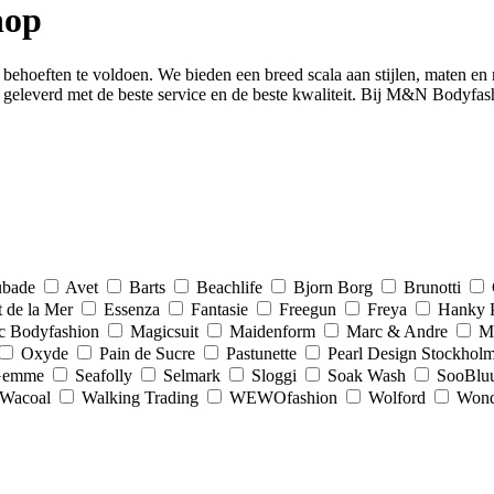
hop
behoeften te voldoen. We bieden een breed scala aan stijlen, maten en 
leverd met de beste service en de beste kwaliteit. Bij M&N Bodyfashion 
bade
Avet
Barts
Beachlife
Bjorn Borg
Brunotti
t de la Mer
Essenza
Fantasie
Freegun
Freya
Hanky 
c Bodyfashion
Magicsuit
Maidenform
Marc & Andre
Ma
Oxyde
Pain de Sucre
Pastunette
Pearl Design Stockhol
Gemme
Seafolly
Selmark
Sloggi
Soak Wash
SooBlu
Wacoal
Walking Trading
WEWOfashion
Wolford
Wond