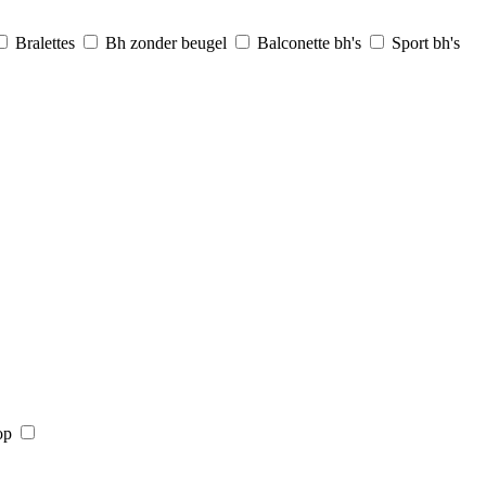
Bralettes
Bh zonder beugel
Balconette bh's
Sport bh's
op