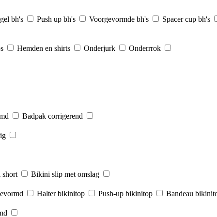
gel bh's
Push up bh's
Voorgevormde bh's
Spacer cup bh's
ps
Hemden en shirts
Onderjurk
Onderrrok
rmd
Badpak corrigerend
ig
 short
Bikini slip met omslag
gevormd
Halter bikinitop
Push-up bikinitop
Bandeau bikinit
rmd