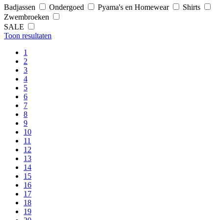
Badjassen
Ondergoed
Pyama's en Homewear
Shirts
Zwembroeken
SALE
Toon resultaten
1
2
3
4
5
6
7
8
9
10
11
12
13
14
15
16
17
18
19