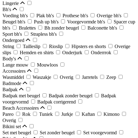
Lingerie
Bh's
Voeding bh's
Plak bh's
Prothese bh's
Overige bh's
Beugel bh's
Push up bh's
Voorgevormde bh's
Spacer cup
bh's
Bralettes
Bh zonder beugel
Balconette bh's
Sport bh's
Strapless bh's
Ondergoed
String
Tailleslip
Rioslip
Hipsters en shorts
Overige
slips
Hemden en shirts
Onderjurk
Onderrrok
Body's
Lange mouw
Mouwloos
Accessoires
Wasmiddel
Waszakje
Overig
Jarretels
Zeep
Badmode
Badpak
Badpak met beugel
Badpak zonder beugel
Badpak
voorgevormd
Badpak corrigerend
Beach Accessoires
Pareo
Rok
Tuniek
Jurkje
Kaftan
Kimono
Overig
Bikini set
Set met beugel
Set zonder beugel
Set voorgevormd