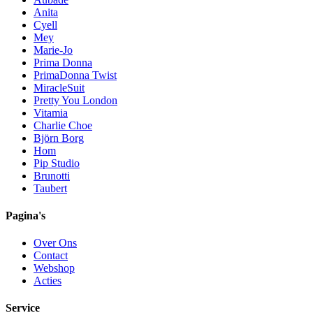
Anita
Cyell
Mey
Marie-Jo
Prima Donna
PrimaDonna Twist
MiracleSuit
Pretty You London
Vitamia
Charlie Choe
Björn Borg
Hom
Pip Studio
Brunotti
Taubert
Pagina's
Over Ons
Contact
Webshop
Acties
Service