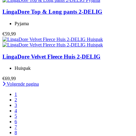
LingaDore
Top & Long pants 2-DELIG
Pyjama
€59,99
LingaDore
Velvet Fleece Huis 2-DELIG
Huispak
€69,99
Volgende pagina
1
2
3
4
5
6
7
8