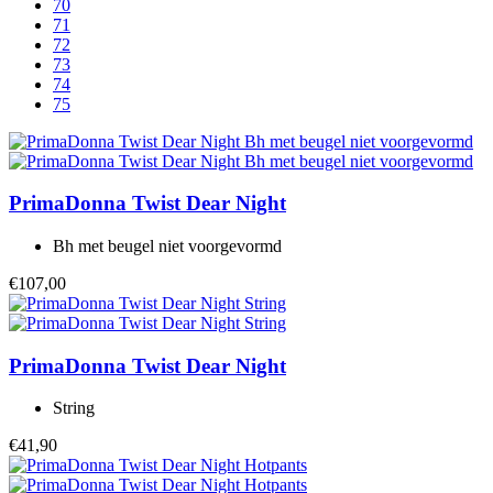
70
71
72
73
74
75
PrimaDonna Twist
Dear Night
Bh met beugel niet voorgevormd
€107,00
PrimaDonna Twist
Dear Night
String
€41,90