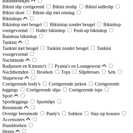
Bikinibroekjes
Bikini slip corrigerend
Bikini rioslip
Bikini tailleslip
Bikini short
Bikini slip met omslag
Bikinitops
Bikinitop met beugel
Bikinitop zonder beugel
Bikinitop
voorgevormd
Halter bikinitop
Push-up bikinitop
Bandeau bikinitop
Tankini
Tankini met beugel
Tankini zonder beugel
Tankini
voorgevormd
Nachtmode
Badjassen en Kimono's
Pyama's en Loungewear
Nachthemden
Broeken
Tops
Slipdresses
Sets
Shapewear
Corrigerende body's
Corrigerende jurken
Corrigerende
leggings
Corrigerende slips
Corrigerende tops
Sport
Sportleggings
Sportslips
Beenmode
Overige beenmode
Panty's
Sokken
Stay-up kousen
Accessoires
Handdoeken
Heren