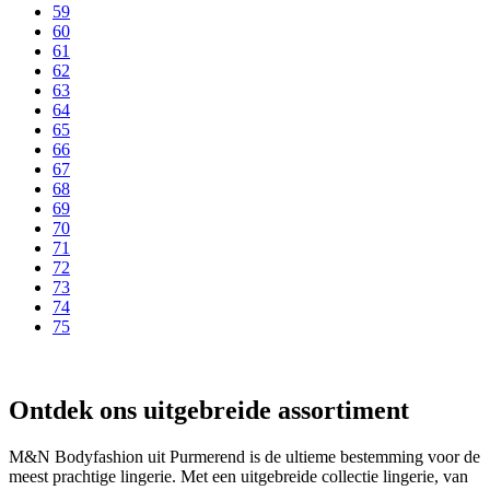
59
60
61
62
63
64
65
66
67
68
69
70
71
72
73
74
75
Ontdek ons uitgebreide assortiment
M&N Bodyfashion uit Purmerend is de ultieme bestemming voor de
meest prachtige lingerie. Met een uitgebreide collectie lingerie, van