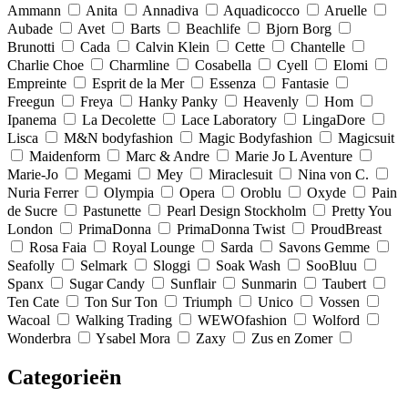
Ammann
Anita
Annadiva
Aquadicocco
Aruelle
Aubade
Avet
Barts
Beachlife
Bjorn Borg
Brunotti
Cada
Calvin Klein
Cette
Chantelle
Charlie Choe
Charmline
Cosabella
Cyell
Elomi
Empreinte
Esprit de la Mer
Essenza
Fantasie
Freegun
Freya
Hanky Panky
Heavenly
Hom
Ipanema
La Decolette
Lace Laboratory
LingaDore
Lisca
M&N bodyfashion
Magic Bodyfashion
Magicsuit
Maidenform
Marc & Andre
Marie Jo L Aventure
Marie-Jo
Megami
Mey
Miraclesuit
Nina von C.
Nuria Ferrer
Olympia
Opera
Oroblu
Oxyde
Pain
de Sucre
Pastunette
Pearl Design Stockholm
Pretty You
London
PrimaDonna
PrimaDonna Twist
ProudBreast
Rosa Faia
Royal Lounge
Sarda
Savons Gemme
Seafolly
Selmark
Sloggi
Soak Wash
SooBluu
Spanx
Sugar Candy
Sunflair
Sunmarin
Taubert
Ten Cate
Ton Sur Ton
Triumph
Unico
Vossen
Wacoal
Walking Trading
WEWOfashion
Wolford
Wonderbra
Ysabel Mora
Zaxy
Zus en Zomer
Categorieën