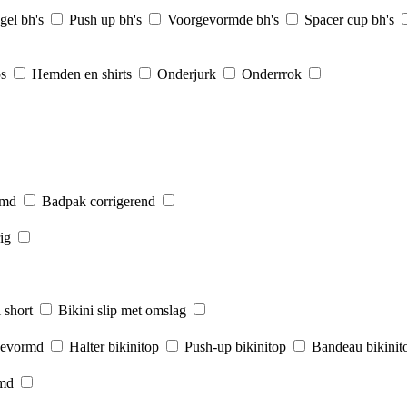
gel bh's
Push up bh's
Voorgevormde bh's
Spacer cup bh's
ps
Hemden en shirts
Onderjurk
Onderrrok
rmd
Badpak corrigerend
ig
 short
Bikini slip met omslag
gevormd
Halter bikinitop
Push-up bikinitop
Bandeau bikinit
rmd