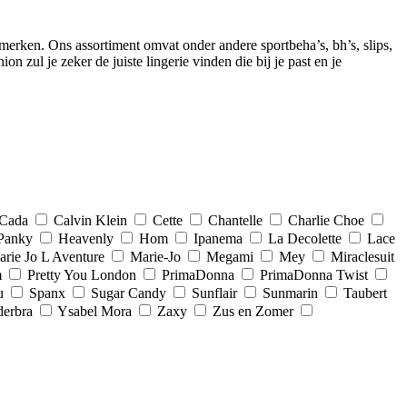
merken. Ons assortiment omvat onder andere sportbeha’s, bh’s, slips,
zul je zeker de juiste lingerie vinden die bij je past en je
Cada
Calvin Klein
Cette
Chantelle
Charlie Choe
Panky
Heavenly
Hom
Ipanema
La Decolette
Lace
rie Jo L Aventure
Marie-Jo
Megami
Mey
Miraclesuit
m
Pretty You London
PrimaDonna
PrimaDonna Twist
u
Spanx
Sugar Candy
Sunflair
Sunmarin
Taubert
erbra
Ysabel Mora
Zaxy
Zus en Zomer