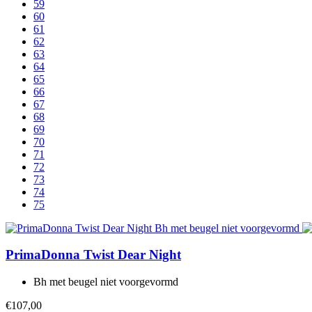
59
60
61
62
63
64
65
66
67
68
69
70
71
72
73
74
75
PrimaDonna Twist
Dear Night
Bh met beugel niet voorgevormd
€107,00