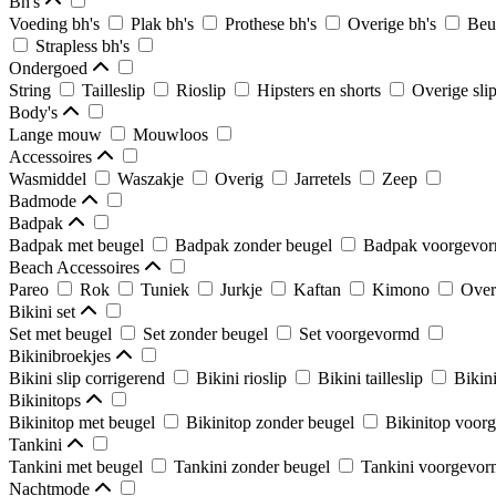
Bh's
Voeding bh's
Plak bh's
Prothese bh's
Overige bh's
Beu
Strapless bh's
Ondergoed
String
Tailleslip
Rioslip
Hipsters en shorts
Overige sli
Body's
Lange mouw
Mouwloos
Accessoires
Wasmiddel
Waszakje
Overig
Jarretels
Zeep
Badmode
Badpak
Badpak met beugel
Badpak zonder beugel
Badpak voorgevo
Beach Accessoires
Pareo
Rok
Tuniek
Jurkje
Kaftan
Kimono
Over
Bikini set
Set met beugel
Set zonder beugel
Set voorgevormd
Bikinibroekjes
Bikini slip corrigerend
Bikini rioslip
Bikini tailleslip
Bikini
Bikinitops
Bikinitop met beugel
Bikinitop zonder beugel
Bikinitop voor
Tankini
Tankini met beugel
Tankini zonder beugel
Tankini voorgevo
Nachtmode