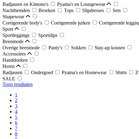
Badjassen en Kimono's
Pyama's en Loungewear
Nachthemden
Broeken
Tops
Slipdresses
Sets
Shapewear
Corrigerende body's
Corrigerende jurken
Corrigerende leggi
Sport
Sportleggings
Sportslips
Beenmode
Overige beenmode
Panty's
Sokken
Stay-up kousen
Accessoires
Handdoeken
Heren
Badjassen
Ondergoed
Pyama's en Homewear
Shirts
Z
SALE
Toon resultaten
1
2
3
4
5
6
7
8