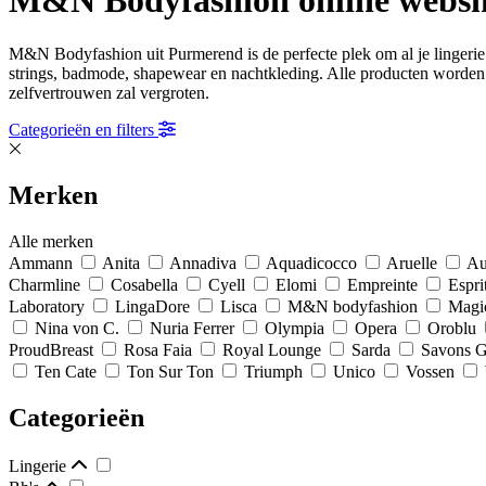
M&N Bodyfashion online webs
M&N Bodyfashion uit Purmerend is de perfecte plek om al je lingerie 
strings, badmode, shapewear en nachtkleding. Alle producten worden ge
zelfvertrouwen zal vergroten.
Categorieën en filters
Merken
Alle merken
Ammann
Anita
Annadiva
Aquadicocco
Aruelle
Au
Charmline
Cosabella
Cyell
Elomi
Empreinte
Espri
Laboratory
LingaDore
Lisca
M&N bodyfashion
Magi
Nina von C.
Nuria Ferrer
Olympia
Opera
Oroblu
ProudBreast
Rosa Faia
Royal Lounge
Sarda
Savons 
Ten Cate
Ton Sur Ton
Triumph
Unico
Vossen
Categorieën
Lingerie