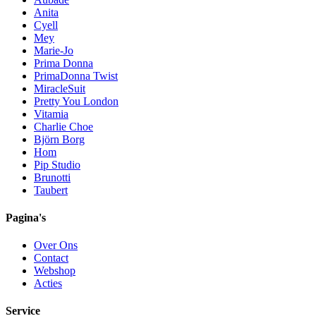
Anita
Cyell
Mey
Marie-Jo
Prima Donna
PrimaDonna Twist
MiracleSuit
Pretty You London
Vitamia
Charlie Choe
Björn Borg
Hom
Pip Studio
Brunotti
Taubert
Pagina's
Over Ons
Contact
Webshop
Acties
Service