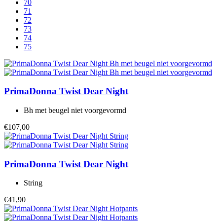
70
71
72
73
74
75
PrimaDonna Twist
Dear Night
Bh met beugel niet voorgevormd
€107,00
PrimaDonna Twist
Dear Night
String
€41,90