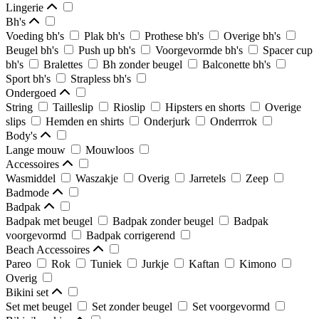
Lingerie
Bh's
Voeding bh's
Plak bh's
Prothese bh's
Overige bh's
Beugel bh's
Push up bh's
Voorgevormde bh's
Spacer cup
bh's
Bralettes
Bh zonder beugel
Balconette bh's
Sport bh's
Strapless bh's
Ondergoed
String
Tailleslip
Rioslip
Hipsters en shorts
Overige
slips
Hemden en shirts
Onderjurk
Onderrrok
Body's
Lange mouw
Mouwloos
Accessoires
Wasmiddel
Waszakje
Overig
Jarretels
Zeep
Badmode
Badpak
Badpak met beugel
Badpak zonder beugel
Badpak
voorgevormd
Badpak corrigerend
Beach Accessoires
Pareo
Rok
Tuniek
Jurkje
Kaftan
Kimono
Overig
Bikini set
Set met beugel
Set zonder beugel
Set voorgevormd