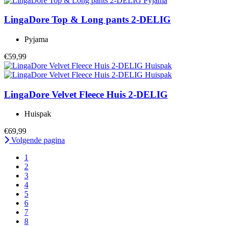
LingaDore
Top & Long pants 2-DELIG
Pyjama
€59,99
LingaDore
Velvet Fleece Huis 2-DELIG
Huispak
€69,99
Volgende pagina
1
2
3
4
5
6
7
8