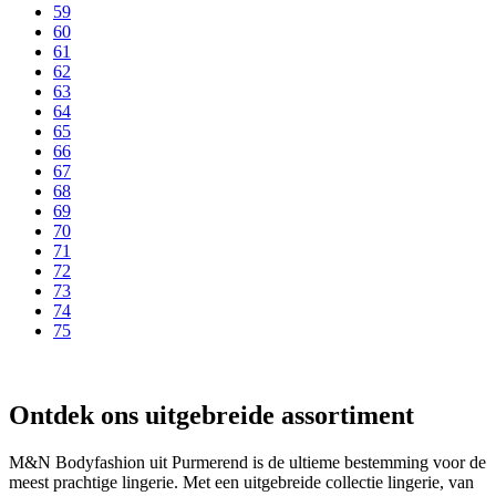
59
60
61
62
63
64
65
66
67
68
69
70
71
72
73
74
75
Ontdek ons uitgebreide assortiment
M&N Bodyfashion uit Purmerend is de ultieme bestemming voor de
meest prachtige lingerie. Met een uitgebreide collectie lingerie, van