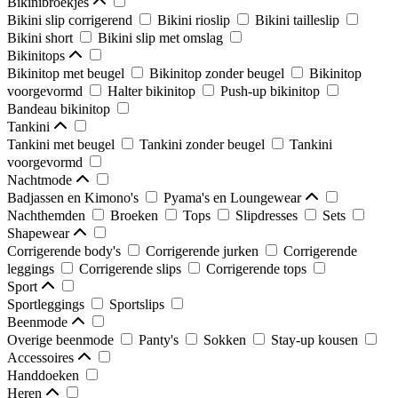
Bikinibroekjes
Bikini slip corrigerend
Bikini rioslip
Bikini tailleslip
Bikini short
Bikini slip met omslag
Bikinitops
Bikinitop met beugel
Bikinitop zonder beugel
Bikinitop
voorgevormd
Halter bikinitop
Push-up bikinitop
Bandeau bikinitop
Tankini
Tankini met beugel
Tankini zonder beugel
Tankini
voorgevormd
Nachtmode
Badjassen en Kimono's
Pyama's en Loungewear
Nachthemden
Broeken
Tops
Slipdresses
Sets
Shapewear
Corrigerende body's
Corrigerende jurken
Corrigerende
leggings
Corrigerende slips
Corrigerende tops
Sport
Sportleggings
Sportslips
Beenmode
Overige beenmode
Panty's
Sokken
Stay-up kousen
Accessoires
Handdoeken
Heren