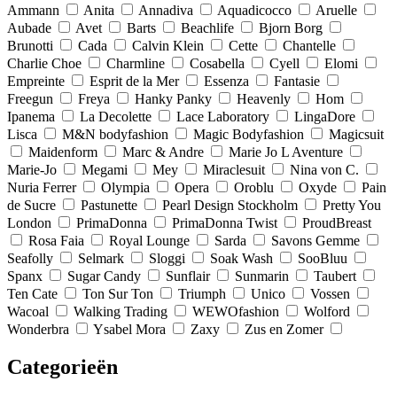
Ammann
Anita
Annadiva
Aquadicocco
Aruelle
Aubade
Avet
Barts
Beachlife
Bjorn Borg
Brunotti
Cada
Calvin Klein
Cette
Chantelle
Charlie Choe
Charmline
Cosabella
Cyell
Elomi
Empreinte
Esprit de la Mer
Essenza
Fantasie
Freegun
Freya
Hanky Panky
Heavenly
Hom
Ipanema
La Decolette
Lace Laboratory
LingaDore
Lisca
M&N bodyfashion
Magic Bodyfashion
Magicsuit
Maidenform
Marc & Andre
Marie Jo L Aventure
Marie-Jo
Megami
Mey
Miraclesuit
Nina von C.
Nuria Ferrer
Olympia
Opera
Oroblu
Oxyde
Pain
de Sucre
Pastunette
Pearl Design Stockholm
Pretty You
London
PrimaDonna
PrimaDonna Twist
ProudBreast
Rosa Faia
Royal Lounge
Sarda
Savons Gemme
Seafolly
Selmark
Sloggi
Soak Wash
SooBluu
Spanx
Sugar Candy
Sunflair
Sunmarin
Taubert
Ten Cate
Ton Sur Ton
Triumph
Unico
Vossen
Wacoal
Walking Trading
WEWOfashion
Wolford
Wonderbra
Ysabel Mora
Zaxy
Zus en Zomer
Categorieën