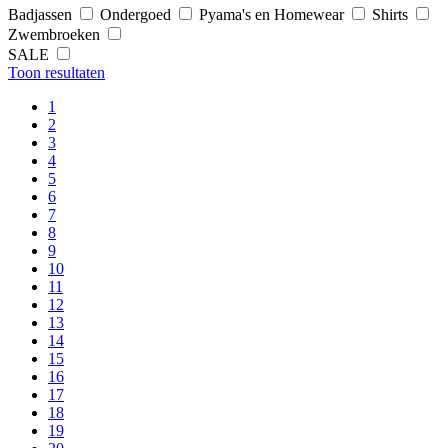
Badjassen
Ondergoed
Pyama's en Homewear
Shirts
Zwembroeken
SALE
Toon resultaten
1
2
3
4
5
6
7
8
9
10
11
12
13
14
15
16
17
18
19