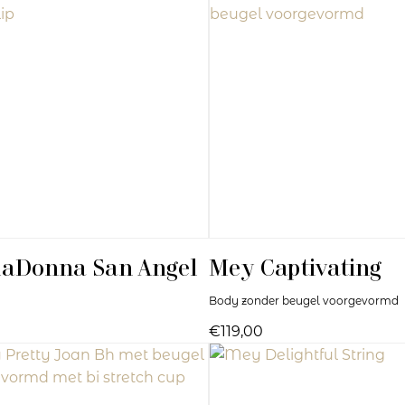
maDonna
San Angel
Mey
Captivating
Body zonder beugel voorgevormd
€119,00