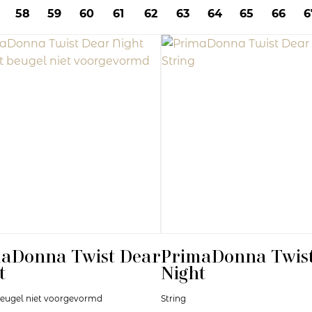
58
59
60
61
62
63
64
65
66
6
maDonna Twist
Dear
PrimaDonna Twis
t
Night
eugel niet voorgevormd
String