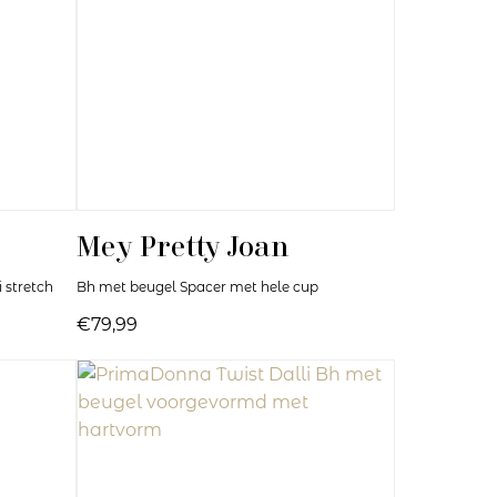
Mey
Pretty Joan
 stretch
Bh met beugel Spacer met hele cup
€79,99