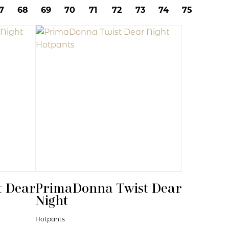
7
68
69
70
71
72
73
74
75
t
Dear
PrimaDonna Twist
Dear
Night
Hotpants