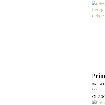
Pri
Bh met b
cup
€112,0