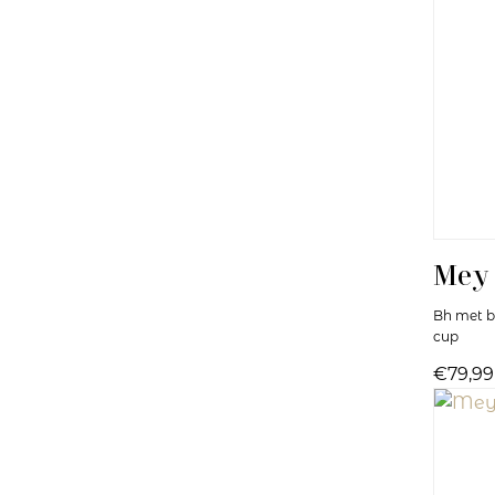
Me
Bh met b
cup
€79,99