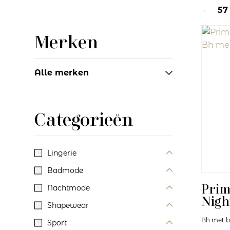
48
49
50
51
52
53
54
55
56
57
Merken
Alle merken
Categorieën
Lingerie
Badmode
Pri
Nachtmode
Nigh
Shapewear
Bh met b
Sport