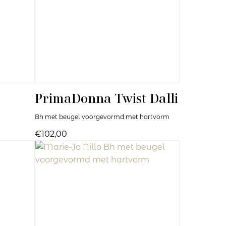
PrimaDonna Twist
Dalli
Bh met beugel voorgevormd met hartvorm
€102,00