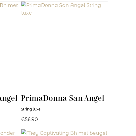
Angel
PrimaDonna
San Angel
String luxe
€56,90