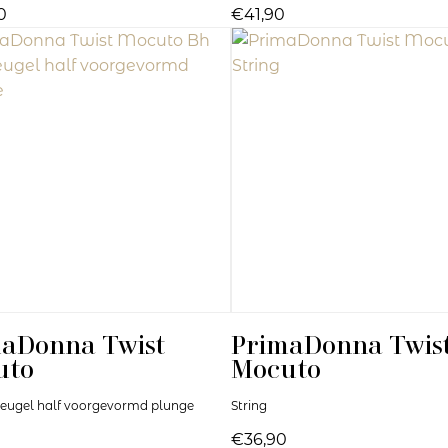
0
€41,90
aDonna Twist
PrimaDonna Twis
uto
Mocuto
eugel half voorgevormd plunge
String
0
€36,90