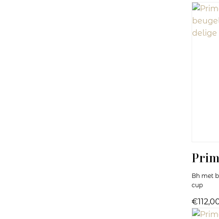
Pri
Bh met b
cup
€112,0