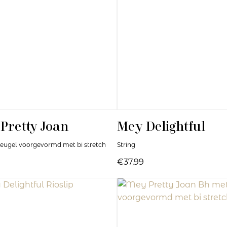
y
Pretty Joan
Mey
Delightful
eugel voorgevormd met bi stretch
String
€37,99