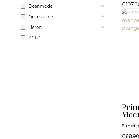
€107,0
Beenmode
Accessoires
Heren
SALE
Prim
Moc
Bh met b
€88,9