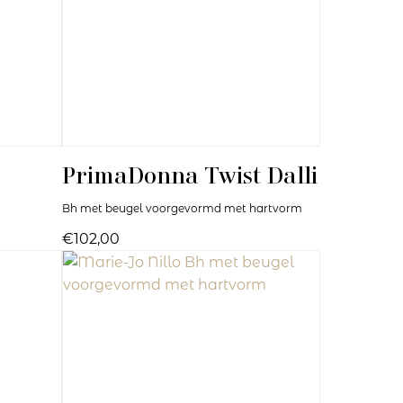
PrimaDonna Twist
Dalli
Bh met beugel voorgevormd met hartvorm
€102,00