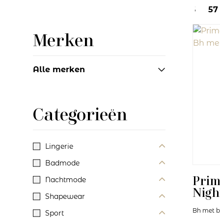
48
49
50
51
52
53
54
55
56
57
Merken
Alle merken
Categorieën
Lingerie
Badmode
Pri
Nachtmode
Nigh
Shapewear
Bh met b
Sport