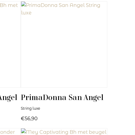
Angel
PrimaDonna
San Angel
String luxe
€56,90