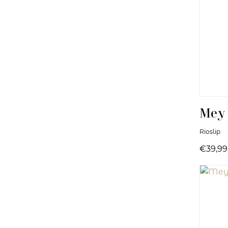
Me
Rioslip
€39,99