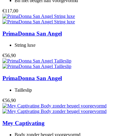
Bh met beugel half voorgevormd
€117,00
PrimaDonna
San Angel
String luxe
€56,90
PrimaDonna
San Angel
Tailleslip
€56,90
Mey
Captivating
Body zonder beugel voorgevormd