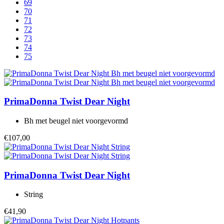
69
70
71
72
73
74
75
PrimaDonna Twist
Dear Night
Bh met beugel niet voorgevormd
€107,00
PrimaDonna Twist
Dear Night
String
€41,90