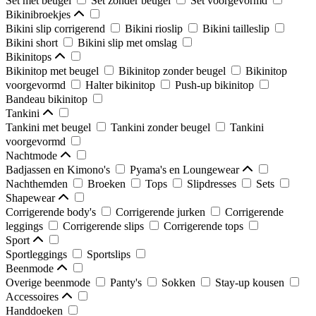
Set met beugel
Set zonder beugel
Set voorgevormd
Bikinibroekjes
Bikini slip corrigerend
Bikini rioslip
Bikini tailleslip
Bikini short
Bikini slip met omslag
Bikinitops
Bikinitop met beugel
Bikinitop zonder beugel
Bikinitop
voorgevormd
Halter bikinitop
Push-up bikinitop
Bandeau bikinitop
Tankini
Tankini met beugel
Tankini zonder beugel
Tankini
voorgevormd
Nachtmode
Badjassen en Kimono's
Pyama's en Loungewear
Nachthemden
Broeken
Tops
Slipdresses
Sets
Shapewear
Corrigerende body's
Corrigerende jurken
Corrigerende
leggings
Corrigerende slips
Corrigerende tops
Sport
Sportleggings
Sportslips
Beenmode
Overige beenmode
Panty's
Sokken
Stay-up kousen
Accessoires
Handdoeken