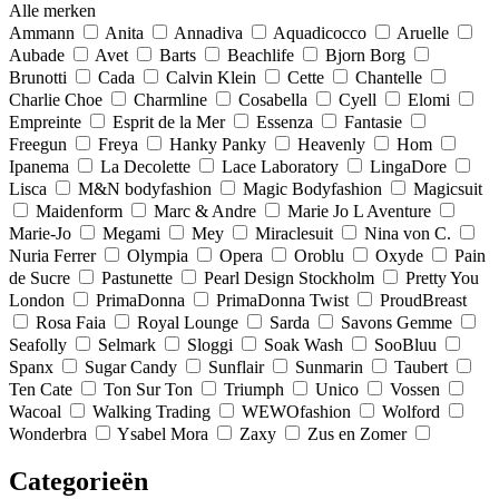
Alle merken
Ammann
Anita
Annadiva
Aquadicocco
Aruelle
Aubade
Avet
Barts
Beachlife
Bjorn Borg
Brunotti
Cada
Calvin Klein
Cette
Chantelle
Charlie Choe
Charmline
Cosabella
Cyell
Elomi
Empreinte
Esprit de la Mer
Essenza
Fantasie
Freegun
Freya
Hanky Panky
Heavenly
Hom
Ipanema
La Decolette
Lace Laboratory
LingaDore
Lisca
M&N bodyfashion
Magic Bodyfashion
Magicsuit
Maidenform
Marc & Andre
Marie Jo L Aventure
Marie-Jo
Megami
Mey
Miraclesuit
Nina von C.
Nuria Ferrer
Olympia
Opera
Oroblu
Oxyde
Pain
de Sucre
Pastunette
Pearl Design Stockholm
Pretty You
London
PrimaDonna
PrimaDonna Twist
ProudBreast
Rosa Faia
Royal Lounge
Sarda
Savons Gemme
Seafolly
Selmark
Sloggi
Soak Wash
SooBluu
Spanx
Sugar Candy
Sunflair
Sunmarin
Taubert
Ten Cate
Ton Sur Ton
Triumph
Unico
Vossen
Wacoal
Walking Trading
WEWOfashion
Wolford
Wonderbra
Ysabel Mora
Zaxy
Zus en Zomer
Categorieën