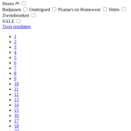
Heren
Badjassen
Ondergoed
Pyama's en Homewear
Shirts
Zwembroeken
SALE
Toon resultaten
1
2
3
4
5
6
7
8
9
10
11
12
13
14
15
16
17
18