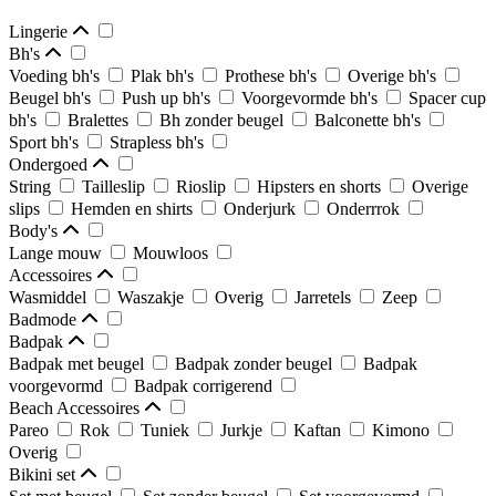
Lingerie
Bh's
Voeding bh's
Plak bh's
Prothese bh's
Overige bh's
Beugel bh's
Push up bh's
Voorgevormde bh's
Spacer cup
bh's
Bralettes
Bh zonder beugel
Balconette bh's
Sport bh's
Strapless bh's
Ondergoed
String
Tailleslip
Rioslip
Hipsters en shorts
Overige
slips
Hemden en shirts
Onderjurk
Onderrrok
Body's
Lange mouw
Mouwloos
Accessoires
Wasmiddel
Waszakje
Overig
Jarretels
Zeep
Badmode
Badpak
Badpak met beugel
Badpak zonder beugel
Badpak
voorgevormd
Badpak corrigerend
Beach Accessoires
Pareo
Rok
Tuniek
Jurkje
Kaftan
Kimono
Overig
Bikini set