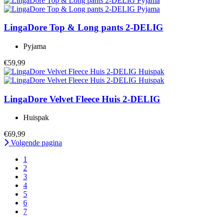
LingaDore
Top & Long pants 2-DELIG
Pyjama
€59,99
LingaDore
Velvet Fleece Huis 2-DELIG
Huispak
€69,99
Volgende pagina
1
2
3
4
5
6
7