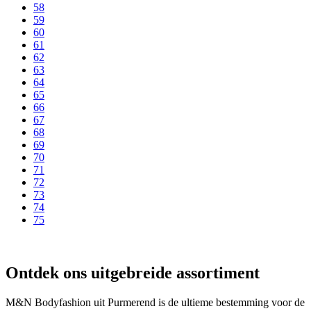
58
59
60
61
62
63
64
65
66
67
68
69
70
71
72
73
74
75
Ontdek ons uitgebreide assortiment
M&N Bodyfashion uit Purmerend is de ultieme bestemming voor de