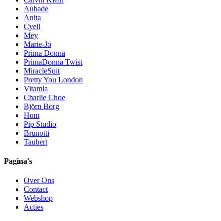
Aubade
Anita
Cyell
Mey
Marie-Jo
Prima Donna
PrimaDonna Twist
MiracleSuit
Pretty You London
Vitamia
Charlie Choe
Björn Borg
Hom
Pip Studio
Brunotti
Taubert
Pagina's
Over Ons
Contact
Webshop
Acties