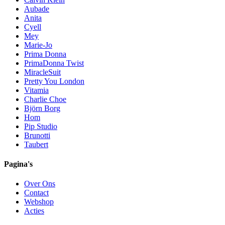
Aubade
Anita
Cyell
Mey
Marie-Jo
Prima Donna
PrimaDonna Twist
MiracleSuit
Pretty You London
Vitamia
Charlie Choe
Björn Borg
Hom
Pip Studio
Brunotti
Taubert
Pagina's
Over Ons
Contact
Webshop
Acties