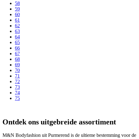
58
59
60
61
62
63
64
65
66
67
68
69
70
71
72
73
74
75
Ontdek ons uitgebreide assortiment
M&N Bodyfashion uit Purmerend is de ultieme bestemming voor de