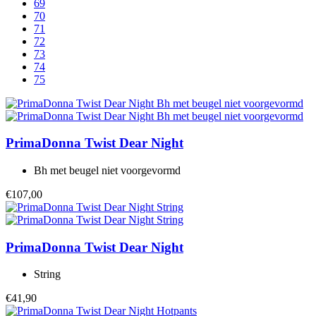
69
70
71
72
73
74
75
PrimaDonna Twist
Dear Night
Bh met beugel niet voorgevormd
€107,00
PrimaDonna Twist
Dear Night
String
€41,90