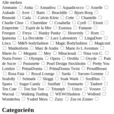
Alle merken
Ammann
Anita
Annadiva
Aquadicocco
Aruelle
Aubade
Avet
Barts
Beachlife
Bjorn Borg
Brunotti
Cada
Calvin Klein
Cette
Chantelle
Charlie Choe
Charmline
Cosabella
Cyell
Elomi
Empreinte
Esprit de la Mer
Essenza
Fantasie
Freegun
Freya
Hanky Panky
Heavenly
Hom
Ipanema
La Decolette
Lace Laboratory
LingaDore
Lisca
M&N bodyfashion
Magic Bodyfashion
Magicsuit
Maidenform
Marc & Andre
Marie Jo L Aventure
Marie-Jo
Megami
Mey
Miraclesuit
Nina von C.
Nuria Ferrer
Olympia
Opera
Oroblu
Oxyde
Pain
de Sucre
Pastunette
Pearl Design Stockholm
Pretty You
London
PrimaDonna
PrimaDonna Twist
ProudBreast
Rosa Faia
Royal Lounge
Sarda
Savons Gemme
Seafolly
Selmark
Sloggi
Soak Wash
SooBluu
Spanx
Sugar Candy
Sunflair
Sunmarin
Taubert
Ten Cate
Ton Sur Ton
Triumph
Unico
Vossen
Wacoal
Walking Trading
WEWOfashion
Wolford
Wonderbra
Ysabel Mora
Zaxy
Zus en Zomer
Categorieën