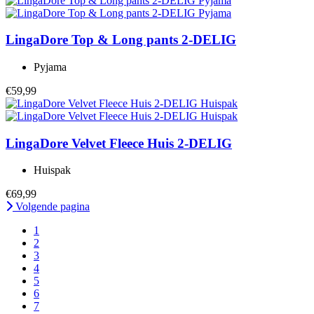
LingaDore
Top & Long pants 2-DELIG
Pyjama
€59,99
LingaDore
Velvet Fleece Huis 2-DELIG
Huispak
€69,99
Volgende pagina
1
2
3
4
5
6
7