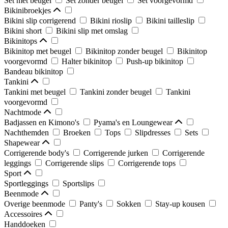
Set met beugel
Set zonder beugel
Set voorgevormd
Bikinibroekjes
Bikini slip corrigerend
Bikini rioslip
Bikini tailleslip
Bikini short
Bikini slip met omslag
Bikinitops
Bikinitop met beugel
Bikinitop zonder beugel
Bikinitop
voorgevormd
Halter bikinitop
Push-up bikinitop
Bandeau bikinitop
Tankini
Tankini met beugel
Tankini zonder beugel
Tankini
voorgevormd
Nachtmode
Badjassen en Kimono's
Pyama's en Loungewear
Nachthemden
Broeken
Tops
Slipdresses
Sets
Shapewear
Corrigerende body's
Corrigerende jurken
Corrigerende
leggings
Corrigerende slips
Corrigerende tops
Sport
Sportleggings
Sportslips
Beenmode
Overige beenmode
Panty's
Sokken
Stay-up kousen
Accessoires
Handdoeken