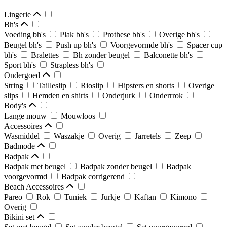
Lingerie
Bh's
Voeding bh's
Plak bh's
Prothese bh's
Overige bh's
Beugel bh's
Push up bh's
Voorgevormde bh's
Spacer cup
bh's
Bralettes
Bh zonder beugel
Balconette bh's
Sport bh's
Strapless bh's
Ondergoed
String
Tailleslip
Rioslip
Hipsters en shorts
Overige
slips
Hemden en shirts
Onderjurk
Onderrrok
Body's
Lange mouw
Mouwloos
Accessoires
Wasmiddel
Waszakje
Overig
Jarretels
Zeep
Badmode
Badpak
Badpak met beugel
Badpak zonder beugel
Badpak
voorgevormd
Badpak corrigerend
Beach Accessoires
Pareo
Rok
Tuniek
Jurkje
Kaftan
Kimono
Overig
Bikini set