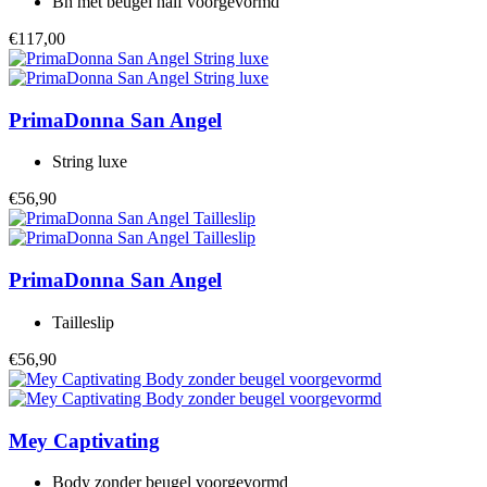
Bh met beugel half voorgevormd
€117,00
PrimaDonna
San Angel
String luxe
€56,90
PrimaDonna
San Angel
Tailleslip
€56,90
Mey
Captivating
Body zonder beugel voorgevormd