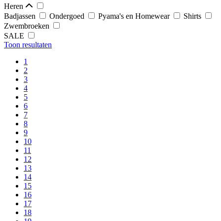
Heren
Badjassen
Ondergoed
Pyama's en Homewear
Shirts
Zwembroeken
SALE
Toon resultaten
1
2
3
4
5
6
7
8
9
10
11
12
13
14
15
16
17
18