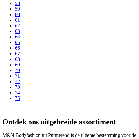
58
59
60
61
62
63
64
65
66
67
68
69
70
71
72
73
74
75
Ontdek ons uitgebreide assortiment
M&N Bodyfashion uit Purmerend is de ultieme bestemming voor de