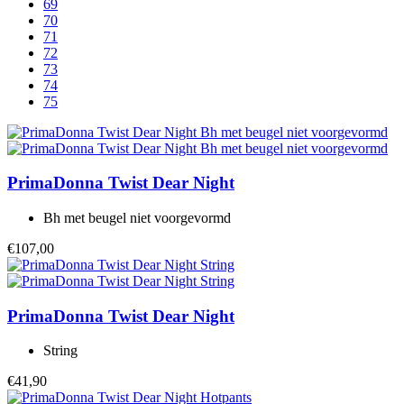
69
70
71
72
73
74
75
PrimaDonna Twist
Dear Night
Bh met beugel niet voorgevormd
€107,00
PrimaDonna Twist
Dear Night
String
€41,90