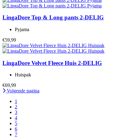
LingaDore
Top & Long pants 2-DELIG
Pyjama
€59,99
LingaDore
Velvet Fleece Huis 2-DELIG
Huispak
€69,99
Volgende pagina
1
2
3
4
5
6
7