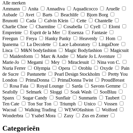
Alle merken
Ammann
Anita
Annadiva
Aquadicocco
Aruelle
Aubade
Avet
Barts
Beachlife
Bjorn Borg
Brunotti
Cada
Calvin Klein
Cette
Chantelle
Charlie Choe
Charmline
Cosabella
Cyell
Elomi
Empreinte
Esprit de la Mer
Essenza
Fantasie
Freegun
Freya
Hanky Panky
Heavenly
Hom
Ipanema
La Decolette
Lace Laboratory
LingaDore
Lisca
M&N bodyfashion
Magic Bodyfashion
Magicsuit
Maidenform
Marc & Andre
Marie Jo L Aventure
Marie-Jo
Megami
Mey
Miraclesuit
Nina von C.
Nuria Ferrer
Olympia
Opera
Oroblu
Oxyde
Pain
de Sucre
Pastunette
Pearl Design Stockholm
Pretty You
London
PrimaDonna
PrimaDonna Twist
ProudBreast
Rosa Faia
Royal Lounge
Sarda
Savons Gemme
Seafolly
Selmark
Sloggi
Soak Wash
SooBluu
Spanx
Sugar Candy
Sunflair
Sunmarin
Taubert
Ten Cate
Ton Sur Ton
Triumph
Unico
Vossen
Wacoal
Walking Trading
WEWOfashion
Wolford
Wonderbra
Ysabel Mora
Zaxy
Zus en Zomer
Categorieën