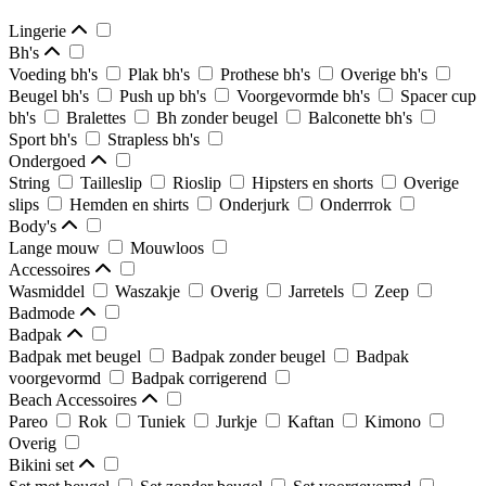
Lingerie
Bh's
Voeding bh's
Plak bh's
Prothese bh's
Overige bh's
Beugel bh's
Push up bh's
Voorgevormde bh's
Spacer cup
bh's
Bralettes
Bh zonder beugel
Balconette bh's
Sport bh's
Strapless bh's
Ondergoed
String
Tailleslip
Rioslip
Hipsters en shorts
Overige
slips
Hemden en shirts
Onderjurk
Onderrrok
Body's
Lange mouw
Mouwloos
Accessoires
Wasmiddel
Waszakje
Overig
Jarretels
Zeep
Badmode
Badpak
Badpak met beugel
Badpak zonder beugel
Badpak
voorgevormd
Badpak corrigerend
Beach Accessoires
Pareo
Rok
Tuniek
Jurkje
Kaftan
Kimono
Overig
Bikini set