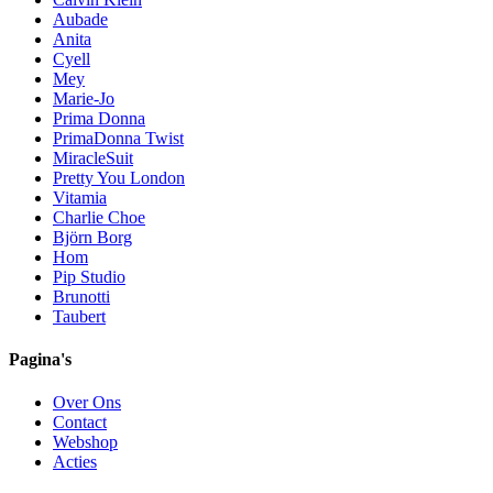
Aubade
Anita
Cyell
Mey
Marie-Jo
Prima Donna
PrimaDonna Twist
MiracleSuit
Pretty You London
Vitamia
Charlie Choe
Björn Borg
Hom
Pip Studio
Brunotti
Taubert
Pagina's
Over Ons
Contact
Webshop
Acties