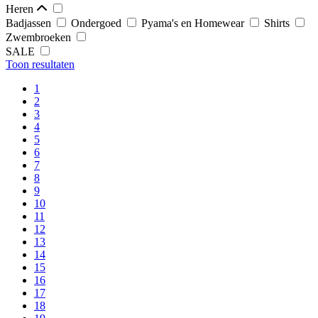
Heren
Badjassen
Ondergoed
Pyama's en Homewear
Shirts
Zwembroeken
SALE
Toon resultaten
1
2
3
4
5
6
7
8
9
10
11
12
13
14
15
16
17
18