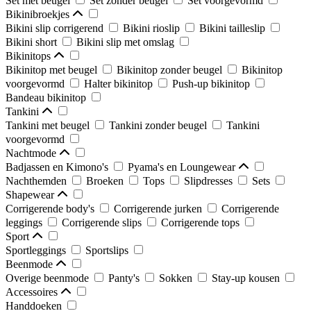
Set met beugel
Set zonder beugel
Set voorgevormd
Bikinibroekjes
Bikini slip corrigerend
Bikini rioslip
Bikini tailleslip
Bikini short
Bikini slip met omslag
Bikinitops
Bikinitop met beugel
Bikinitop zonder beugel
Bikinitop
voorgevormd
Halter bikinitop
Push-up bikinitop
Bandeau bikinitop
Tankini
Tankini met beugel
Tankini zonder beugel
Tankini
voorgevormd
Nachtmode
Badjassen en Kimono's
Pyama's en Loungewear
Nachthemden
Broeken
Tops
Slipdresses
Sets
Shapewear
Corrigerende body's
Corrigerende jurken
Corrigerende
leggings
Corrigerende slips
Corrigerende tops
Sport
Sportleggings
Sportslips
Beenmode
Overige beenmode
Panty's
Sokken
Stay-up kousen
Accessoires
Handdoeken