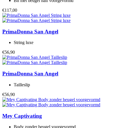
Bh met beugel half voorgevormd
€117,00
PrimaDonna
San Angel
String luxe
€56,90
PrimaDonna
San Angel
Tailleslip
€56,90
Mey
Captivating
Body zonder beugel voorgevormd