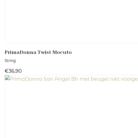
PrimaDonna Twist
Mocuto
String
€36,90