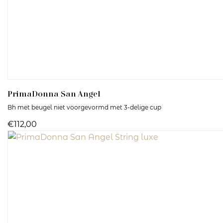
PrimaDonna
San Angel
Bh met beugel niet voorgevormd met 3-delige cup
€112,00