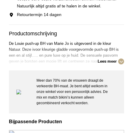
Natuurlijk altijd gratis af te halen in de winkel.
Retourtermijn 14 dagen
Productomschrijving
De Louie push-up BH van Marie Jo is uitgevoerd in de kleur
Natuur. Deze ivoor kleurige gladde voorgevormde push-up BH is
een en al stijl….. en pure luxe op je huid. De sensuele pasvorm
geven je borsten een mooie lift en centreren ze naar voren.
Lees meer
Combineer deze BH met de andere items uit de Louie serie om je
set compleet te maken. Deze gladde stijlvolle BH tekent niet af en
heeft schouderbandjes om te showen!
Meer dan 70% van de vrouwen draagt de
verkeerde BH-maat. Je bent altijd welkom in
onze winkel voor een persoonlijk advies. De
Details:
mix en match bikini’s kunnen alleen
– Voorgevormd
gecombineerd verkocht worden.
– Push-up
– Met beugel
– Schouderbandjes: Recht
Bijpassende Producten
– Gedeeltelijk verstelbare schouderbandjes
– 2 haaksluitingen