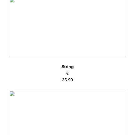
– Materiaal: 66% polyester, 23%, Polyamide, 11% elastaan
– Wasvoorschriften: Handwas, niet geschikt voor de droger
Artikelnummer: 0122097
Kleurcode: NAT
String
€
35.90