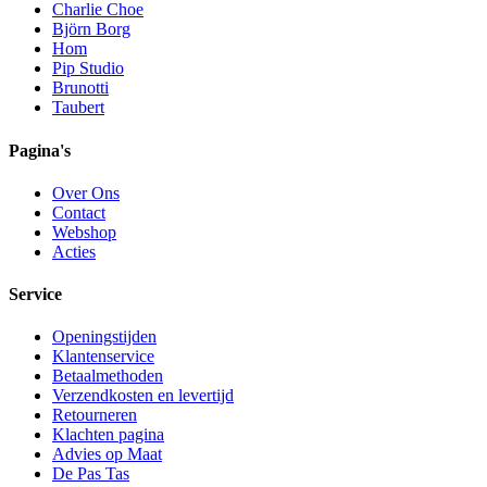
Charlie Choe
Björn Borg
Hom
Pip Studio
Brunotti
Taubert
Pagina's
Over Ons
Contact
Webshop
Acties
Service
Openingstijden
Klantenservice
Betaalmethoden
Verzendkosten en levertijd
Retourneren
Klachten pagina
Advies op Maat
De Pas Tas