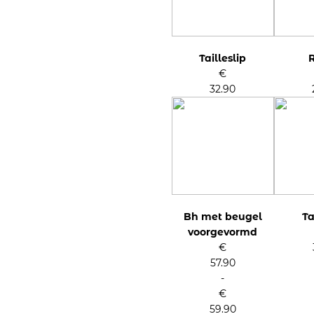
Tailleslip
R
€
32.90
Bh met beugel
Ta
voorgevormd
€
57.90
-
€
59.90