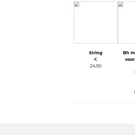
Prijsklasse:
€57.90
tot
€59.90
String
Bh m
€
voo
24.90
Prijsklas
€57.90
tot
€59.90