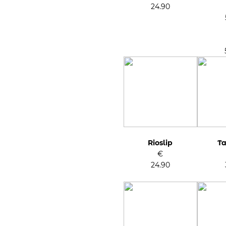
24.90
Prijsklas
€57.90
tot
€59.90
Rioslip
Ta
€
24.90