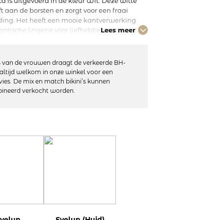
 is uitgevoerd in de kleur Wit. Deze witte
t aan de borsten en zorgt voor een fraai
jding. Het heeft een mooie kantverwerking
ntische lingerie voor liefhebbers van kant.
Lees meer
 binnen, waardoor de BH zeer comfortabel en
cte pasvorm heeft. Romantische lingerie voor
 met de andere items uit de Evelyn collectie.
 van de vrouwen draagt de verkeerde BH-
 dag!
altijd welkom in onze winkel voor een
vies. De mix en match bikini’s kunnen
ineerd verkocht worden.
bandjes
rstelbaar
8% elastaan
niet geschikt voor de droger
velyn
Evelyn (Huid)