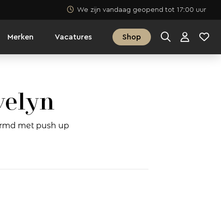
We zijn vandaag geopend tot 17:00 uur
Merken
Vacatures
Shop
velyn
ormd met push up