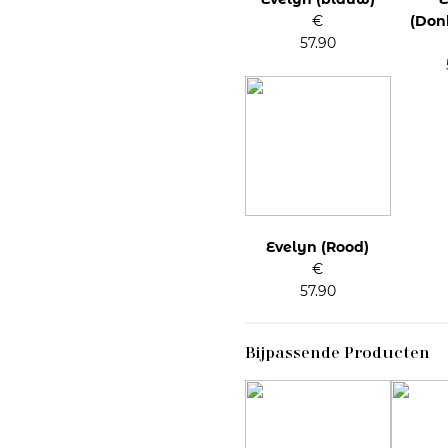
€
(Don
57.90
Evelyn (Rood)
€
57.90
Bijpassende Producten