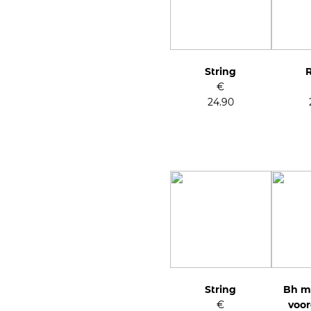
String
R
€
24.90
String
Bh m
€
voo