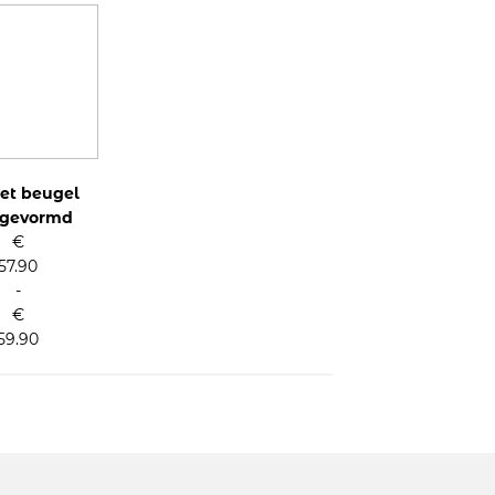
et beugel
rgevormd
€
57.90
-
€
59.90
se: