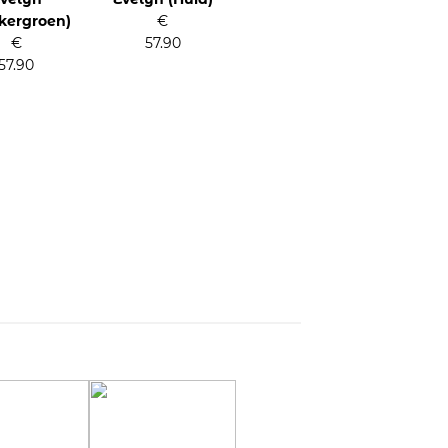
kergroen)
€
€
57.90
57.90