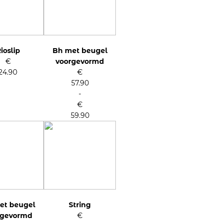
ioslip
Bh met beugel
€
voorgevormd
24.90
€
57.90
-
€
59.90
Prijsklasse:
€57.90
tot
€59.90
et beugel
String
rgevormd
€