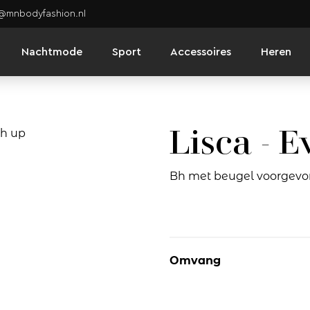
o@mnbodyfashion.nl
Nachtmode
Sport
Accessoires
Heren
Lisca - E
Bh met beugel voorgev
Omvang