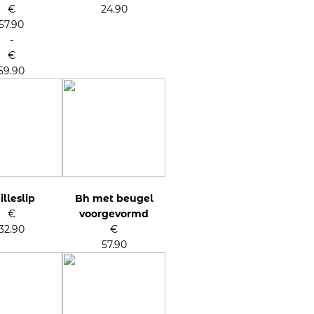
€
24.90
57.90
-
€
59.90
se:
illeslip
Bh met beugel
€
voorgevormd
32.90
€
57.90