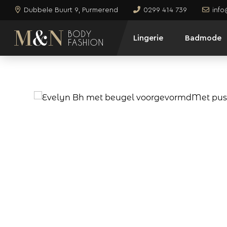
Dubbele Buurt 9, Purmerend
0299 414 739
inf
Lingerie
Badmode