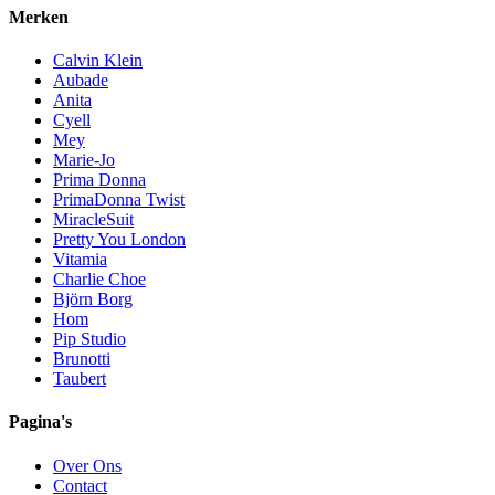
Merken
Calvin Klein
Aubade
Anita
Cyell
Mey
Marie-Jo
Prima Donna
PrimaDonna Twist
MiracleSuit
Pretty You London
Vitamia
Charlie Choe
Björn Borg
Hom
Pip Studio
Brunotti
Taubert
Pagina's
Over Ons
Contact