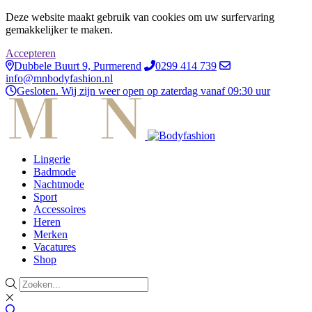
Deze website maakt gebruik van cookies om uw surfervaring
gemakkelijker te maken.
Accepteren
Dubbele Buurt 9, Purmerend
0299 414 739
info@mnbodyfashion.nl
Gesloten. Wij zijn weer open op zaterdag vanaf 09:30 uur
Lingerie
Badmode
Nachtmode
Sport
Accessoires
Heren
Merken
Vacatures
Shop