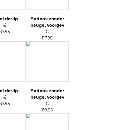
ni rioslip
Badpak zonder
€
beugel voorgev
37.95
€
117.95
ni rioslip
Badpak zonder
€
beugel voorgev
37.95
€
119.95