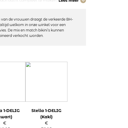
beach outfit compleet te maken. Met deze
Lees meer
 aan het strand!
 van de vrouwen draagt de verkeerde BH-
altijd welkom in onze winkel voor een
vies. De mix en match bikini’s kunnen
ineerd verkocht worden.
20% elastaan
niet geschikt voor de droger
la 1-DELIG
Stella 1-DELIG
zwart)
(Kaki)
€
€