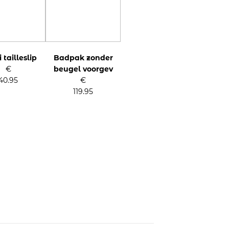
 tailleslip
Badpak zonder
€
beugel voorgev
40.95
€
119.95