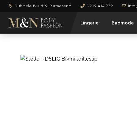
Dubbele Buurt 9, Purmerend
0299 414 739
inf
Lingerie
Badmode