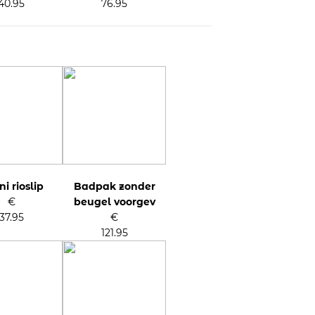
40.95
76.95
ni rioslip
Badpak zonder
€
beugel voorgev
37.95
€
121.95