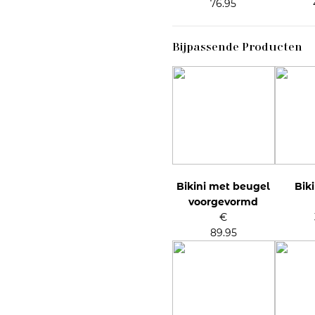
76.95
Bijpassende Producten
Bikini met beugel
Biki
voorgevormd
€
89.95