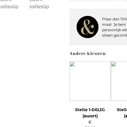
van de Stella collectie om je 
elegante bikini kun je flaneren
Meer dan 70%
Details:
maat. Je bent 
– Heuphoogte: Hoog
persoonlijk ad
– Bedekt de billen gedeeltelijk
alleen gecomb
– Volledig gevoerd
– Materiaal: 80% polyamide, 
– Wasvoorschriften: Handwas, 
Andere kleuren
Artikelnummer: 74-2
Kleurcode: 04
Stella 1-DELIG
Stel
(zwart)
(
€