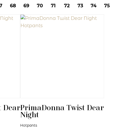
7
68
69
70
71
72
73
74
75
t
Dear
PrimaDonna Twist
Dear
Night
Hotpants