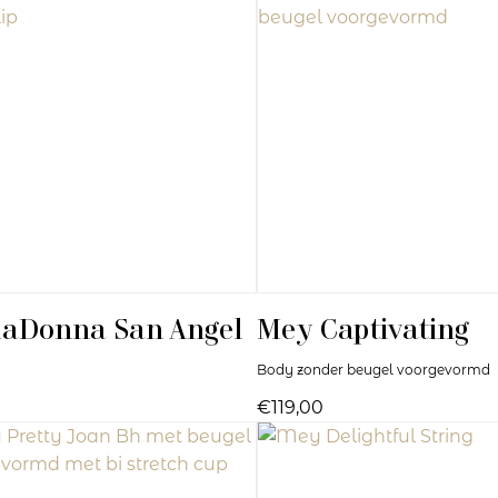
maDonna
San Angel
Mey
Captivating
Body zonder beugel voorgevormd
€119,00