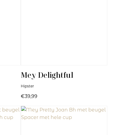
Mey
Delightful
Hipster
€39,99