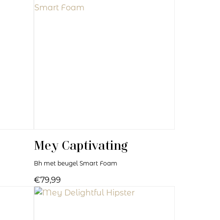
Mey
Captivating
Bh met beugel Smart Foam
€79,99