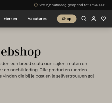
We zijn vandaag geopend tot 17:30 uur
Merken
Vacatures
Shop
webshop
eden een breed scala aan stijlen, maten en
ear en nachtkleding. Alle producten worden
 vinden die bij je past en je zelfvertrouwen zal