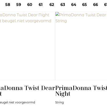
58
59
60
61
62
63
64
65
66
6
maDonna Twist
Dear
PrimaDonna Twis
t
Night
eugel niet voorgevormd
String