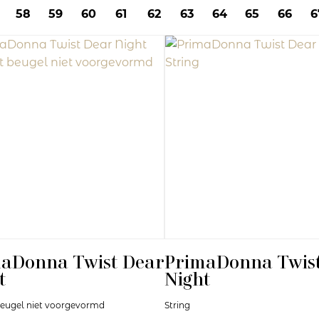
58
59
60
61
62
63
64
65
66
6
maDonna Twist
Dear
PrimaDonna Twis
t
Night
eugel niet voorgevormd
String