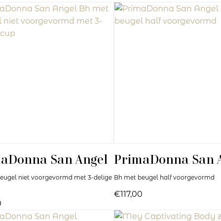
maDonna
San Angel
PrimaDonna
San 
eugel niet voorgevormd met 3-delige
Bh met beugel half voorgevormd
€117,00
0