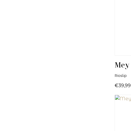
Me
Rioslip
€39,99