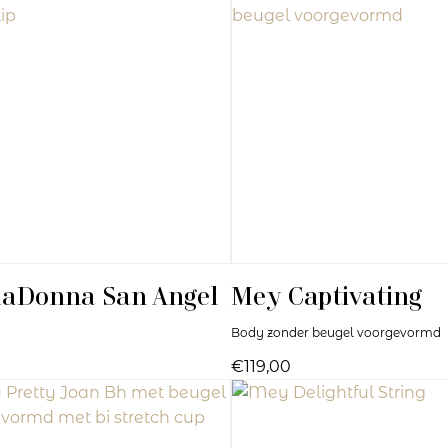
maDonna
San Angel
Mey
Captivating
Body zonder beugel voorgevormd
€119,00