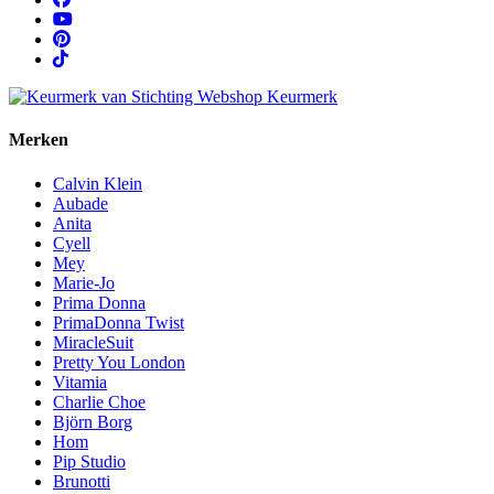
Merken
Calvin Klein
Aubade
Anita
Cyell
Mey
Marie-Jo
Prima Donna
PrimaDonna Twist
MiracleSuit
Pretty You London
Vitamia
Charlie Choe
Björn Borg
Hom
Pip Studio
Brunotti